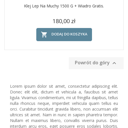
Klej Lep Na Muchy 1500 G + Wiadro Gratis.
Cena
180,00 zł

DODAJ DO KOSZYKA
Powrót do góry

Lorem ipsum dolor sit amet, consectetur adipiscing elit.
Donec elit elit, dictum et vehicula a, faucibus sit amet
ligula. Vivamus condimentum, mi ut fringilla dapibus, tellus
nulla rhoncus neque, imperdiet vehicula quam tellus eu
orci. Curabitur tincidunt gravida libero, non accumsan elit
ultrices sit amet. Nam in nunc in sapien pharetra tempor.
Nullam et maximus libero, convallis viverra purus. Duis
interdum arcu eros, eget posuere eros sodales lobortis.