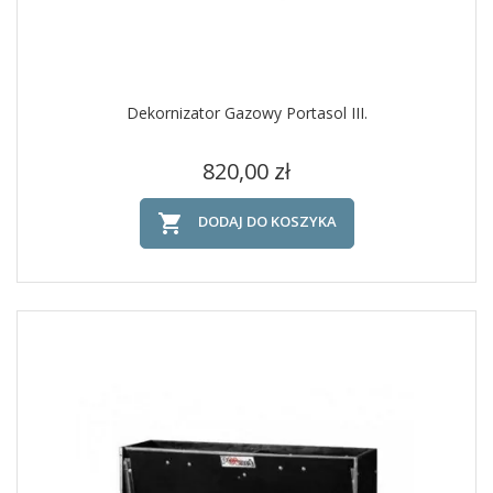
Dekornizator Gazowy Portasol III.
Cena
820,00 zł

DODAJ DO KOSZYKA