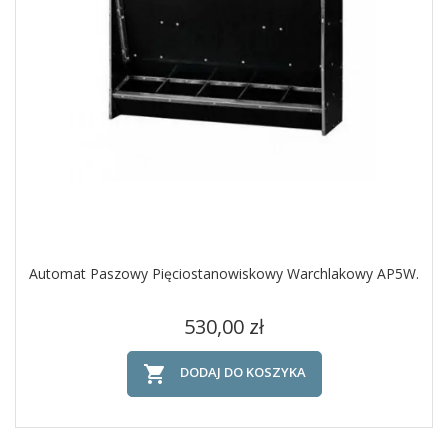
Automat Paszowy Pięciostanowiskowy Warchlakowy AP5W.
Cena
530,00 zł

DODAJ DO KOSZYKA