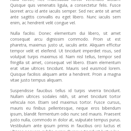
Quisque quis venenatis ligula, a consectetur felis. Fusce
laoreet arcu id ante iaculis semper. Sed nec ante sit amet
ante sagittis convallis eu eget libero. Nunc iaculis sem
enim, ac hendrerit velit congue vel.
Nulla facilisi. Donec elementum dui libero, sit amet
consequat arcu dignissim commodo. Proin ut est
pharetra, maximus justo ut, iaculis ante. Aliquam efficitur
tempor velit et eleifend. Ut tincidunt imperdiet risus, sed
volutpat turpis maximus id. Nam nisl tellus, tempor sed
fringilla sit amet, consequat vel libero. Etiam elementum
erat vitae ultrices tincidunt. Mauris sed euismod lorem.
Quisque facilisis aliquam ante a hendrerit. Proin a magna
vitae justo tempus aliquam.
Suspendisse faucibus tellus id turpis viverra tincidunt.
Nullam ultrices sodales nibh, sit amet tincidunt tortor
vehicula non. Etiam sed maximus tortor. Fusce cursus,
mauris eu finibus pellentesque, neque eros bibendum
ipsum, blandit fermentum odio nunc sed mauris. Praesent
justo nulla, commodo in dolor at, vulputate tempus purus.
Vestibulum ante ipsum primis in faucibus orci luctus et