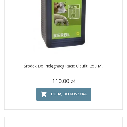
Środek Do Pielęgnacji Racic Claufit, 250 Ml.
Cena
110,00 zł

DODAJ DO KOSZYKA