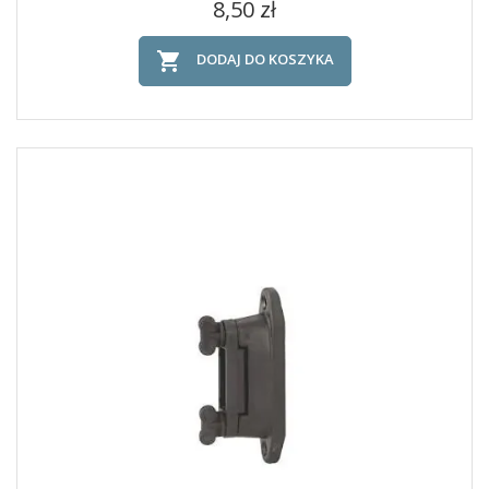
Cena
8,50 zł

DODAJ DO KOSZYKA