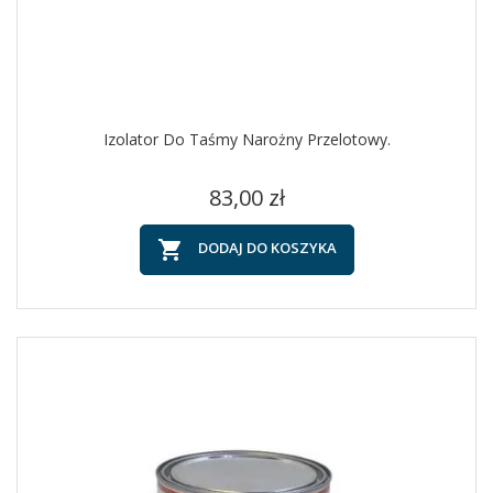
Izolator Do Taśmy Narożny Przelotowy.
Cena
83,00 zł

DODAJ DO KOSZYKA