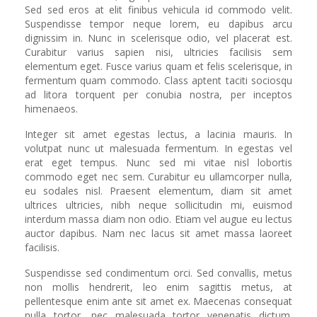
Sed sed eros at elit finibus vehicula id commodo velit.
Suspendisse tempor neque lorem, eu dapibus arcu
dignissim in. Nunc in scelerisque odio, vel placerat est.
Curabitur varius sapien nisi, ultricies facilisis sem
elementum eget. Fusce varius quam et felis scelerisque, in
fermentum quam commodo. Class aptent taciti sociosqu
ad litora torquent per conubia nostra, per inceptos
himenaeos.
Integer sit amet egestas lectus, a lacinia mauris. In
volutpat nunc ut malesuada fermentum. In egestas vel
erat eget tempus. Nunc sed mi vitae nisl lobortis
commodo eget nec sem. Curabitur eu ullamcorper nulla,
eu sodales nisl. Praesent elementum, diam sit amet
ultrices ultricies, nibh neque sollicitudin mi, euismod
interdum massa diam non odio. Etiam vel augue eu lectus
auctor dapibus. Nam nec lacus sit amet massa laoreet
facilisis.
Suspendisse sed condimentum orci. Sed convallis, metus
non mollis hendrerit, leo enim sagittis metus, at
pellentesque enim ante sit amet ex. Maecenas consequat
nulla tortor, nec malesuada tortor venenatis dictum.