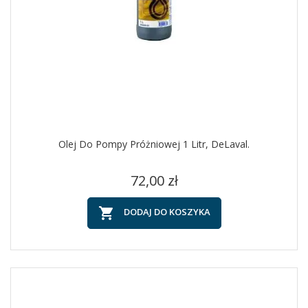
Olej Do Pompy Próżniowej 1 Litr, DeLaval.
Cena
72,00 zł

DODAJ DO KOSZYKA