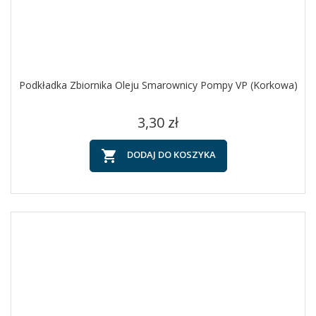
Podkładka Zbiornika Oleju Smarownicy Pompy VP (korkowa)
Cena
3,30 zł

DODAJ DO KOSZYKA