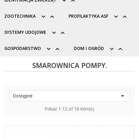


ZOOTECHNIKA


PROFILAKTYKA ASF


SYSTEMY UDOJOWE


GOSPODARSTWO


DOM I OGRÓD


SMAROWNICA POMPY.

Dostępne
Pokaż 1-12 of 18 item(s)