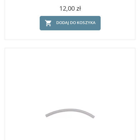
Cena
12,00 zł

DODAJ DO KOSZYKA