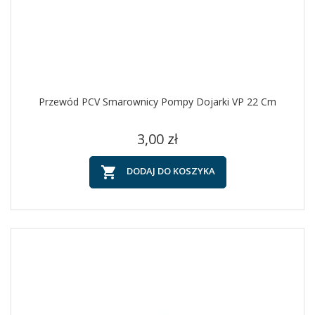
Przewód PCV Smarownicy Pompy Dojarki VP 22 Cm
Cena
3,00 zł

DODAJ DO KOSZYKA