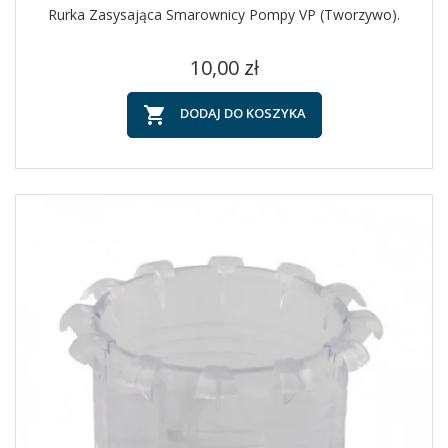
Rurka Zasysająca Smarownicy Pompy VP (tworzywo).
Cena
10,00 zł

DODAJ DO KOSZYKA