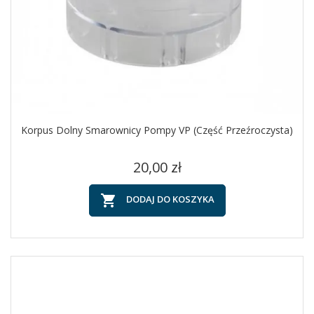
Korpus Dolny Smarownicy Pompy VP (część Przeźroczysta)
Cena
20,00 zł

DODAJ DO KOSZYKA