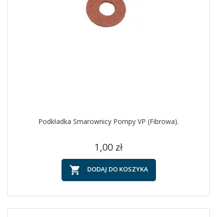
Podkładka Smarownicy Pompy VP (fibrowa).
Cena
1,00 zł

DODAJ DO KOSZYKA