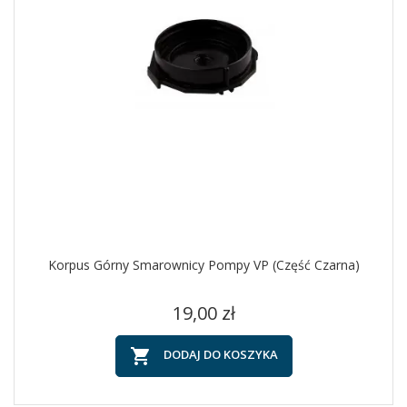
Korpus Górny Smarownicy Pompy VP (część Czarna)
Cena
19,00 zł

DODAJ DO KOSZYKA