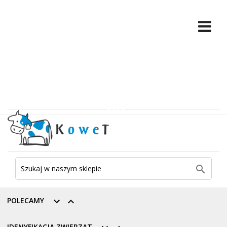

POLECAMY


IDENYFIKACJA ZWIERZĄT