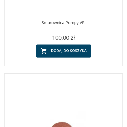
Smarownica Pompy VP.
Cena
100,00 zł

DODAJ DO KOSZYKA