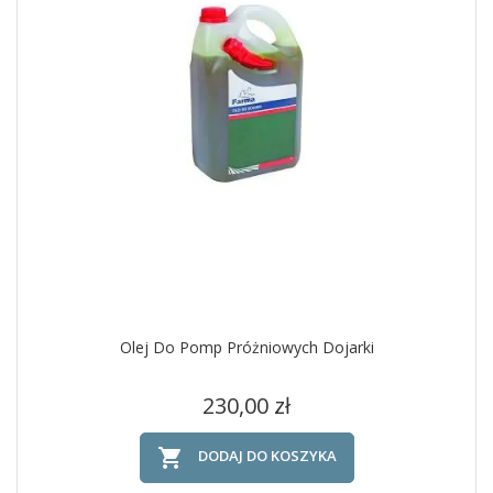
Olej Do Pomp Próżniowych Dojarki
Cena
230,00 zł

DODAJ DO KOSZYKA