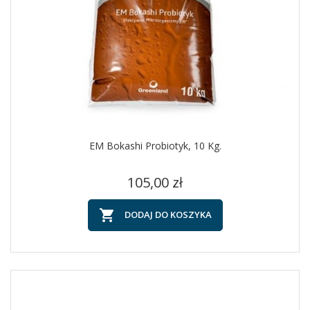
EM Bokashi Probiotyk, 10 Kg.
Cena
105,00 zł

DODAJ DO KOSZYKA