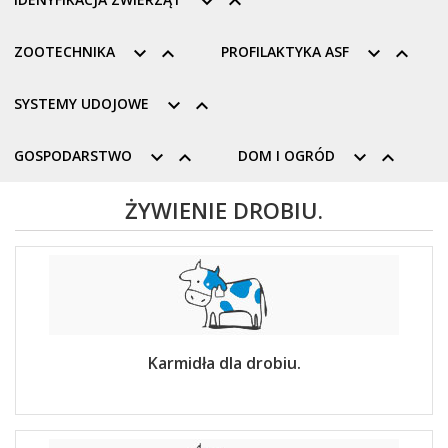


ZOOTECHNIKA


PROFILAKTYKA ASF


SYSTEMY UDOJOWE


GOSPODARSTWO


DOM I OGRÓD


ŻYWIENIE DROBIU.
Karmidła dla drobiu.