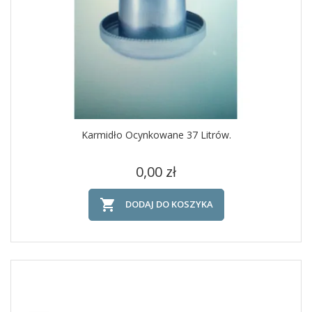
Karmidło Ocynkowane 37 Litrów.
Cena
0,00 zł

DODAJ DO KOSZYKA