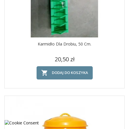
Karmidło Dla Drobiu, 50 Cm.
Cena
20,50 zł

DODAJ DO KOSZYKA