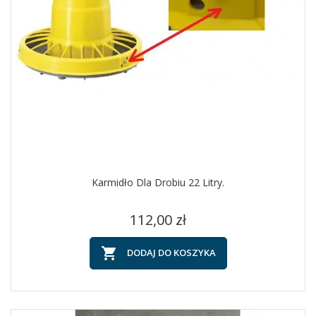
Karmidło Dla Drobiu 22 Litry.
Cena
112,00 zł

DODAJ DO KOSZYKA