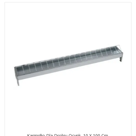
Karmidło Dla Drobiu Ocynk, 10 X 100 Cm.