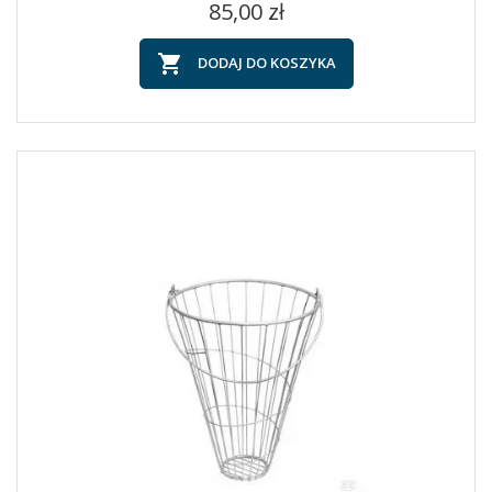
Cena
85,00 zł

DODAJ DO KOSZYKA