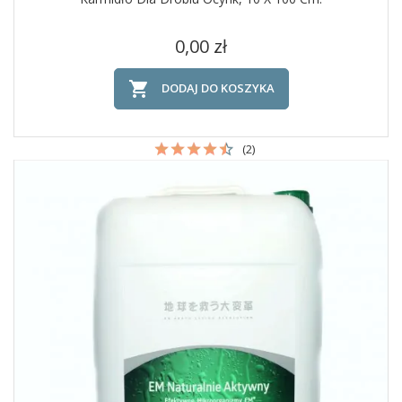
Cena
0,00 zł

DODAJ DO KOSZYKA
(2)