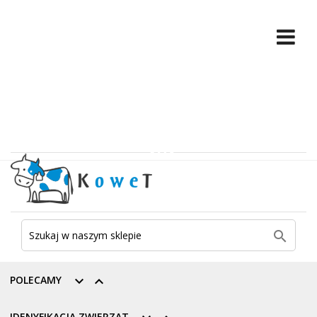

POLECAMY


IDENYFIKACJA ZWIERZĄT