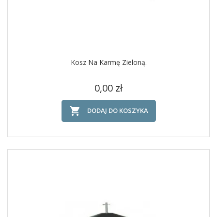
Kosz Na Karmę Zieloną.
Cena
0,00 zł

DODAJ DO KOSZYKA