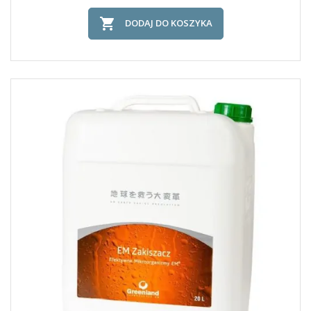

DODAJ DO KOSZYKA