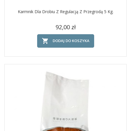
Karmnik Dla Drobiu Z Regulacją Z Przegrodą 5 Kg.
Cena
92,00 zł

DODAJ DO KOSZYKA