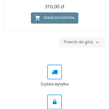
Cena
310,00 zł

DODAJ DO KOSZYKA
Powrót do góry

Szybka wysyłka