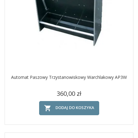
Automat Paszowy Trzystanowiskowy Warchlakowy AP3W
Cena
360,00 zł

DODAJ DO KOSZYKA