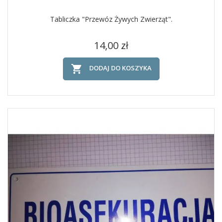
Tabliczka "Przewóz Żywych Zwierząt".
Cena
14,00 zł

DODAJ DO KOSZYKA