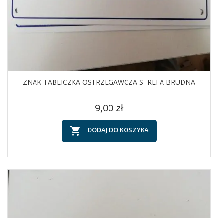
ZNAK TABLICZKA OSTRZEGAWCZA STREFA BRUDNA
Cena
9,00 zł

DODAJ DO KOSZYKA