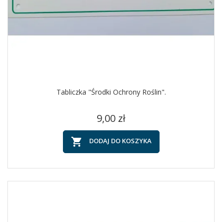
Tabliczka "Środki Ochrony Roślin".
Cena
9,00 zł

DODAJ DO KOSZYKA