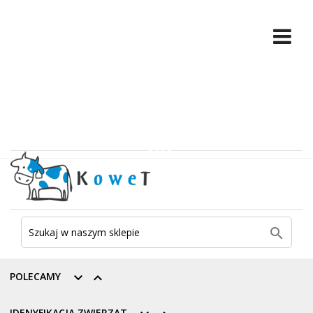

POLECAMY


IDENYFIKACJA ZWIERZĄT