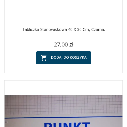
Tabliczka Stanowiskowa 40 X 30 Cm, Czarna.
Cena
27,00 zł

DODAJ DO KOSZYKA