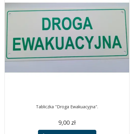
Tabliczka "Droga Ewakuacyjna".
Cena
9,00 zł