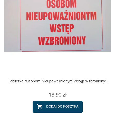
Tabliczka "Osobom Nieupoważnionym Wstęp Wzbroniony".
Cena
13,90 zł

DODAJ DO KOSZYKA