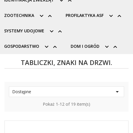


ZOOTECHNIKA


PROFILAKTYKA ASF


SYSTEMY UDOJOWE


GOSPODARSTWO


DOM I OGRÓD


TABLICZKI, ZNAKI NA DRZWI.

Dostępne
Pokaż 1-12 of 19 item(s)