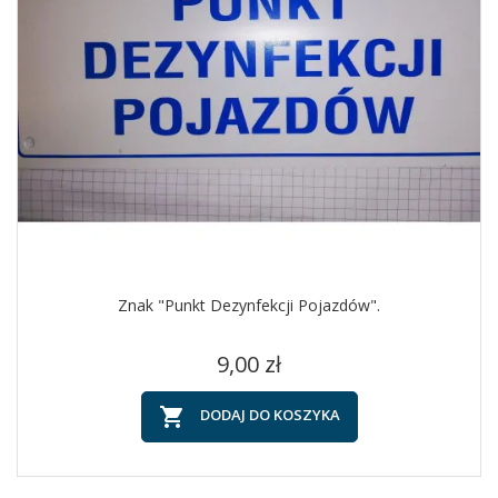
Znak "Punkt Dezynfekcji Pojazdów".
Cena
9,00 zł

DODAJ DO KOSZYKA