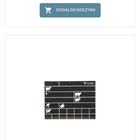

DODAJ DO KOSZYKA