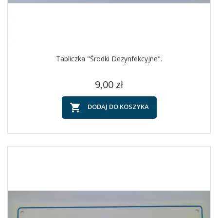
Tabliczka "Środki Dezynfekcyjne".
Cena
9,00 zł

DODAJ DO KOSZYKA