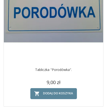
Tabliczka "Porodówka".
Cena
9,00 zł

DODAJ DO KOSZYKA