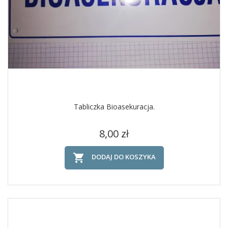
Tabliczka Bioasekuracja.
Cena
8,00 zł

DODAJ DO KOSZYKA