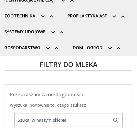


ZOOTECHNIKA


PROFILAKTYKA ASF


SYSTEMY UDOJOWE


GOSPODARSTWO


DOM I OGRÓD


FILTRY DO MLEKA
Przepraszam za niedogodności.
Wyszukaj ponownie to, czego szukasz
