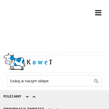

POLECAMY


IDENYFIKACJA ZWIERZĄT