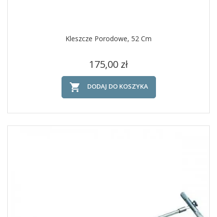
Kleszcze Porodowe, 52 Cm
Cena
175,00 zł

DODAJ DO KOSZYKA