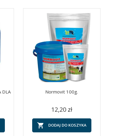
A DLA
Normovit 100g.
Cena
Szybki podgląd

12,20 zł

DODAJ DO KOSZYKA