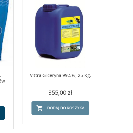
,
Vittra Gliceryna 99,5%, 25 Kg.
rów
Cena
Szybki podgląd

355,00 zł

DODAJ DO KOSZYKA