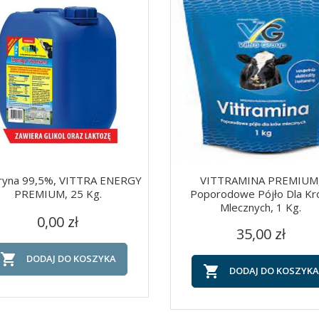
eryna 99,5%, VITTRA ENERGY
VITTRAMINA PREMIUM
PREMIUM, 25 Kg.
Poporodowe Pójło Dla K
Mlecznych, 1 Kg.
Cena
Szybki podgląd
Szybki podgląd


0,00 zł
Cena
35,00 zł

DODAJ DO KOSZYKA

DODAJ DO KOSZYKA