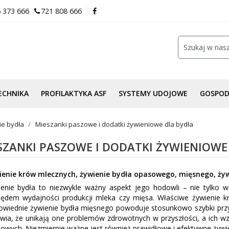
 373 666
721 808 666
ECHNIKA
PROFILAKTYKA ASF
SYSTEMY UDOJOWE
GOSPO
ie bydła
Mieszanki paszowe i dodatki żywieniowe dla bydła
SZANKI PASZOWE I DODATKI ŻYWIENIOWE
ienie krów mlecznych, żywienie bydła opasowego, mięsnego, żywi
enie bydła to niezwykle ważny aspekt jego hodowli – nie tylko w
lędem wydajności produkcji mleka czy mięsa. Właściwe żywienie k
wiednie żywienie bydła mięsnego powoduje stosunkowo szybki przyro
wia, że unikają one problemów zdrowotnych w przyszłości, a ich wz
owych. Niezmiernie ważne jest również prawidłowe i efektywne żyw