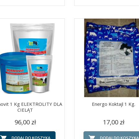
ovit 1 Kg ELEKTROLITY DLA
Energo Koktajl 1 Kg.
CIELĄT
Cena
Cena
Szybki podgląd
Szybki podgląd


96,00 zł
17,00 zł


DODAJ DO KOSZYKA
DODAJ DO KOSZYKA