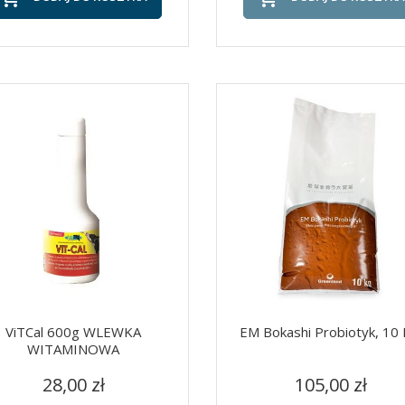
ViTCal 600g WLEWKA
EM Bokashi Probiotyk, 10 
WITAMINOWA
Cena
Cena
Szybki podgląd
Szybki podgląd


28,00 zł
105,00 zł