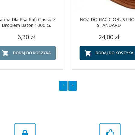
arma Dla Psa Rafi Classic Z
NÓŻ DO RACIC OBUSTR
Drobiem Baton 1000 G.
STANDARD
Cena
Cena
Szybki podgląd
Szybki podgląd


6,30 zł
24,00 zł


DODAJ DO KOSZYKA
DODAJ DO KOSZYKA