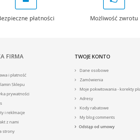
Bezpieczne płatności
Możliwość zwrotu
A FIRMA
TWOJE KONTO
Dane osobowe
wa i płatność
Zamówienia
lamin Sklepu
Moje pokwitowania - korekty pł
yka prywatności
Adresy
s
Kody rabatowe
y i reklmacje
My blog comments
akt z nami
Odstąp od umowy
 strony