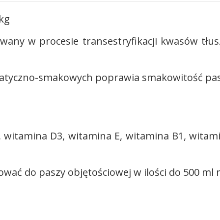
kg
any w procesie transestryfikacji kwasów tłusz
matyczno-smakowych poprawia smakowitość pas
.
l), witamina D3, witamina E, witamina B1, witam
ować do paszy objętościowej w ilości do 500 ml 