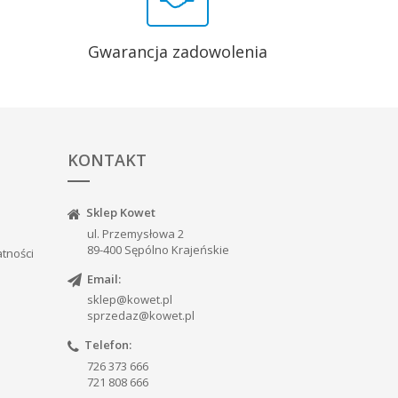
Gwarancja zadowolenia
KONTAKT
Sklep Kowet
ul. Przemysłowa 2
89-400 Sępólno Krajeńskie
atności
Email:
sklep@kowet.pl
sprzedaz@kowet.pl
Telefon:
726 373 666
721 808 666