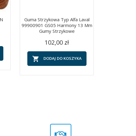
ON
Guma Strzykowa Typ Alfa Laval
Uszczelka Dol
99900901 GS05 Harmony 13 Mm
Gumy Strzykowe
C
Szybki podgląd
Szy


5
Cena
102,00 zł

DOD

DODAJ DO KOSZYKA