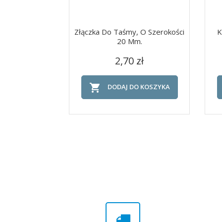
Złączka Do Taśmy, O Szerokości
K
20 Mm.
Cena
Szybki podgląd

2,70 zł

DODAJ DO KOSZYKA