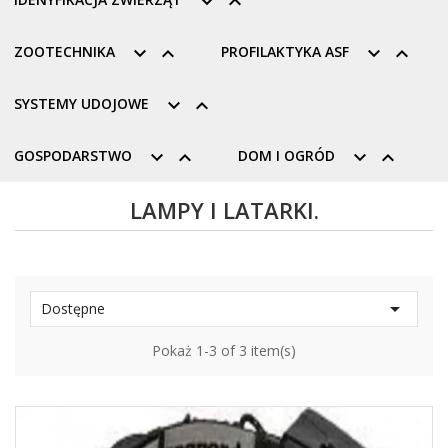


ZOOTECHNIKA


PROFILAKTYKA ASF


SYSTEMY UDOJOWE


GOSPODARSTWO


DOM I OGRÓD


LAMPY I LATARKI.

Dostępne
Pokaż 1-3 of 3 item(s)