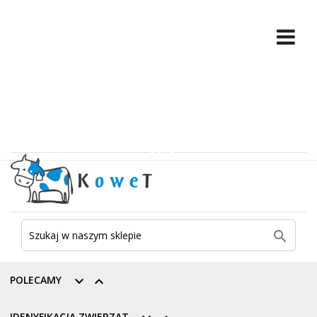

POLECAMY


IDENYFIKACJA ZWIERZĄT