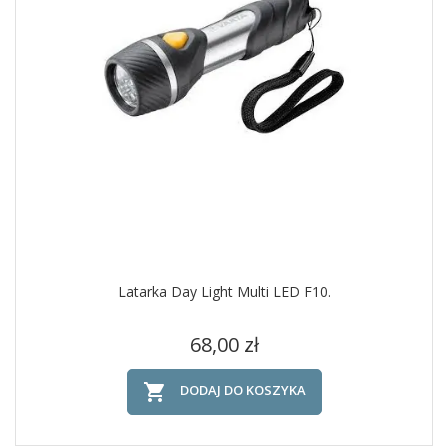
Latarka Day Light Multi LED F10.
Cena
68,00 zł

DODAJ DO KOSZYKA