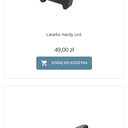
Latarka Handy Led.
Cena
49,00 zł

DODAJ DO KOSZYKA