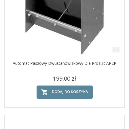
Automat Paszowy Dwustanowiskowy Dla Prosiąt AP2P
Cena
199,00 zł

DODAJ DO KOSZYKA