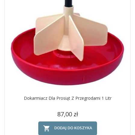
Dokarmiacz Dla Prosiąt Z Przegrodami 1 Litr
Cena
87,00 zł

DODAJ DO KOSZYKA