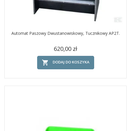
Automat Paszowy Dwustanowiskowy, Tucznikowy AP2T.
Cena
620,00 zł

DODAJ DO KOSZYKA