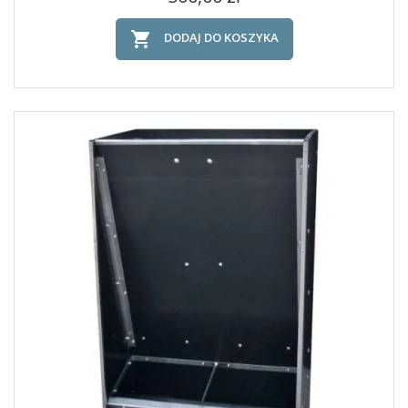

DODAJ DO KOSZYKA