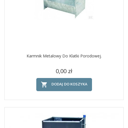
Karmnik Metalowy Do Klatki Porodowej.
Cena
0,00 zł

DODAJ DO KOSZYKA