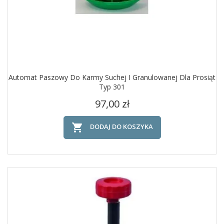
Automat Paszowy Do Karmy Suchej I Granulowanej Dla Prosiąt
Typ 301
Cena
97,00 zł

DODAJ DO KOSZYKA