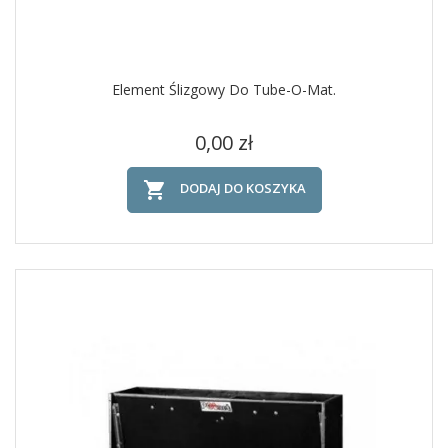
Element Ślizgowy Do Tube-O-Mat.
Cena
0,00 zł

DODAJ DO KOSZYKA