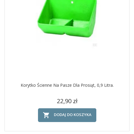
Korytko Ścienne Na Pasze Dla Prosiąt, 0,9 Litra.
Cena
22,90 zł

DODAJ DO KOSZYKA