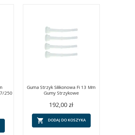
um
Guma Strzyk Silikonowa Fi 13 Mm
17/250
Gumy Strzykowe
Cena
Szybki podgląd

192,00 zł

DODAJ DO KOSZYKA