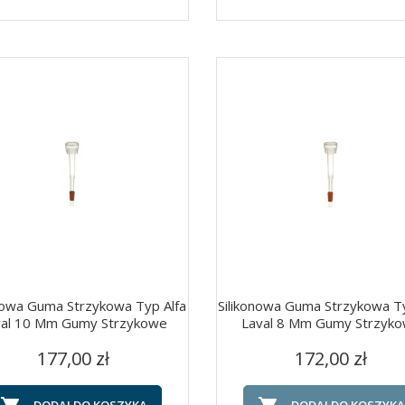
onowa Guma Strzykowa Typ Alfa
Silikonowa Guma Strzykowa Ty
val 10 Mm Gumy Strzykowe
Laval 8 Mm Gumy Strzyk
Cena
Cena
Szybki podgląd
Szybki podgląd


177,00 zł
172,00 zł
DODAJ DO KOSZYKA
DODAJ DO KOSZYKA