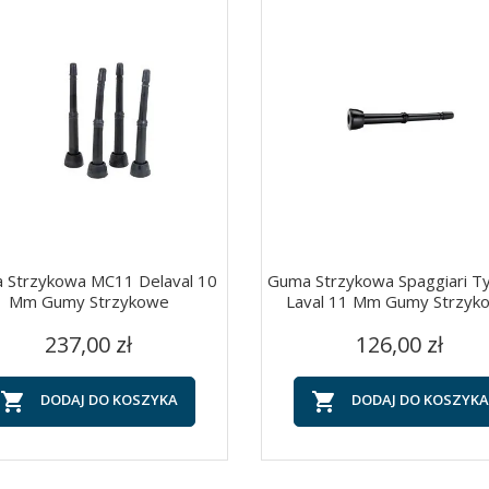
 Strzykowa MC11 Delaval 10
Guma Strzykowa Spaggiari Ty
Mm Gumy Strzykowe
Laval 11 Mm Gumy Strzyk
Cena
Cena
Szybki podgląd
Szybki podgląd


237,00 zł
126,00 zł


DODAJ DO KOSZYKA
DODAJ DO KOSZYKA