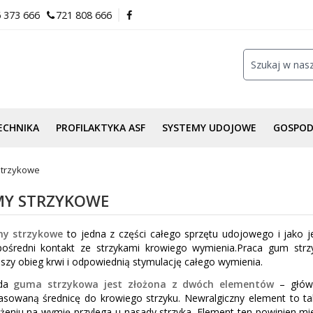
 373 666
721 808 666
ECHNIKA
PROFILAKTYKA ASF
SYSTEMY UDOJOWE
GOSPO
trzykowe
Y STRZYKOWE
y strzykowe
to jedna z części całego sprzętu udojowego i jako
pośredni kontakt ze strzykami krowiego wymienia.Praca gum st
szy obieg krwi i odpowiednią stymulację całego wymienia.
żda
guma strzykowa jest złożona z dwóch elementów
– główk
sowaną średnicę do krowiego strzyku. Newralgiczny element to ta
żeniu na wymię przylega u nasady strzyka. Element ten powinien 