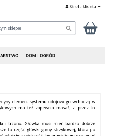
Strefa klienta

DARSTWO
DOM I OGRÓD
 jedyny element systemu udojowego wchodzą w
rzykowych ma też zapewnia masaż, a przez to
i i trzonu. Główka musi mieć bardzo dobrze
kże ta część główki gumy strzykowej, która po
mieć właściwą miękkość, by prawidłowo masować