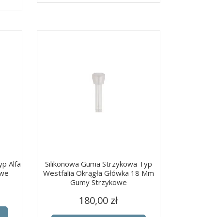
p Alfa
Silikonowa Guma Strzykowa Typ
owe
Westfalia Okrągła Główka 18 Mm
Gumy Strzykowe
Szybki podgląd

Cena
180,00 zł