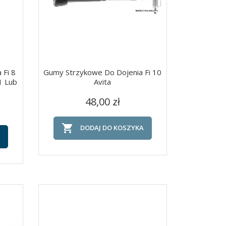
 Fi 8
Gumy Strzykowe Do Dojenia Fi 10
1 Lub
Avita
Cena
Szybki podgląd

48,00 zł

DODAJ DO KOSZYKA