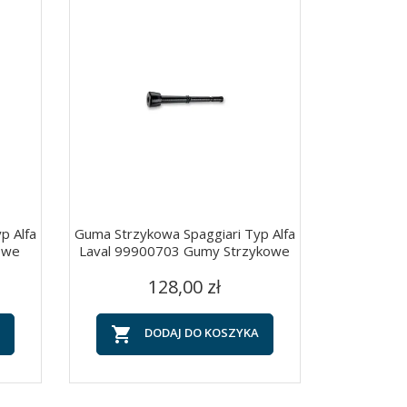
p Alfa
Guma Strzykowa Spaggiari Typ Alfa
owe
Laval 99900703 Gumy Strzykowe
Cena
Szybki podgląd

128,00 zł

DODAJ DO KOSZYKA