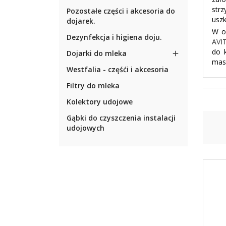
str
Pozostałe części i akcesoria do
uszk
dojarek.
W o
Dezynfekcja i higiena doju.
AVI
do k
Dojarki do mleka

mas
Westfalia - częśći i akcesoria
Filtry do mleka
Kolektory udojowe
Gąbki do czyszczenia instalacji
udojowych