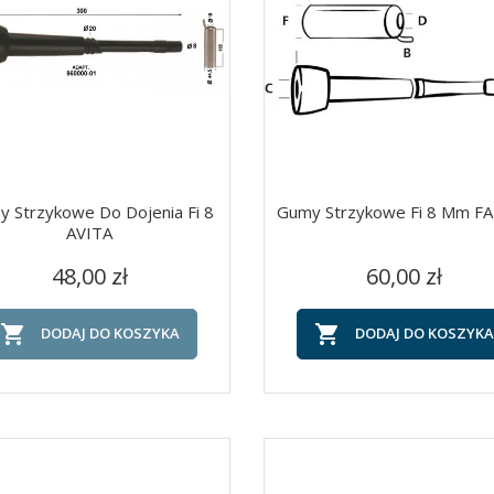
 Strzykowe Do Dojenia Fi 8
Gumy Strzykowe Fi 8 Mm F
AVITA
Cena
Cena
Szybki podgląd
Szybki podgląd


48,00 zł
60,00 zł


DODAJ DO KOSZYKA
DODAJ DO KOSZYKA