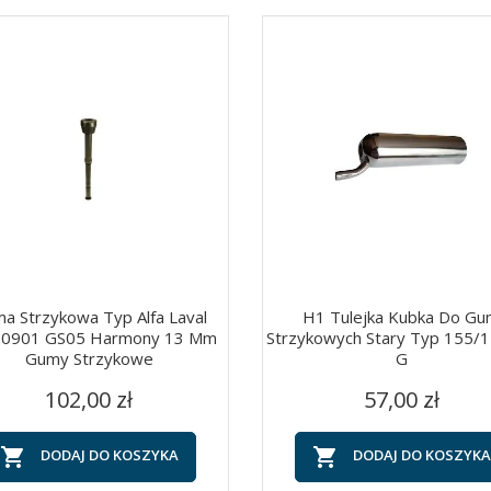
a Strzykowa Typ Alfa Laval
H1 Tulejka Kubka Do G
0901 GS05 Harmony 13 Mm
Strzykowych Stary Typ 155/
Gumy Strzykowe
G
Szybki podgląd
Szybki podgląd


Cena
Cena
102,00 zł
57,00 zł


DODAJ DO KOSZYKA
DODAJ DO KOSZYKA