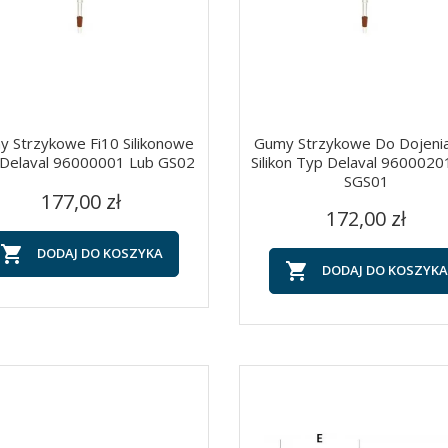
 Strzykowe Fi10 Silikonowe
Gumy Strzykowe Do Dojenia
Delaval 96000001 Lub GS02
Silikon Typ Delaval 9600020
SGS01
Cena
Szybki podgląd
Szybki podgląd


177,00 zł
Cena
172,00 zł

DODAJ DO KOSZYKA

DODAJ DO KOSZYKA