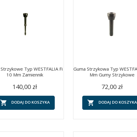
Strzykowe Typ WESTFALIA Fi
Guma Strzykowa Typ WESTFA
10 Mm Zamiennik
Mm Gumy Strzykowe
Cena
Cena
Szybki podgląd
Szybki podgląd


140,00 zł
72,00 zł


DODAJ DO KOSZYKA
DODAJ DO KOSZYKA