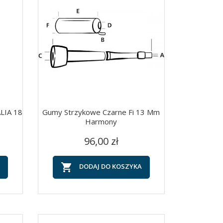
LIA 18
Gumy Strzykowe Czarne Fi 13 Mm
Harmony
Cena
Szybki podgląd

96,00 zł

DODAJ DO KOSZYKA