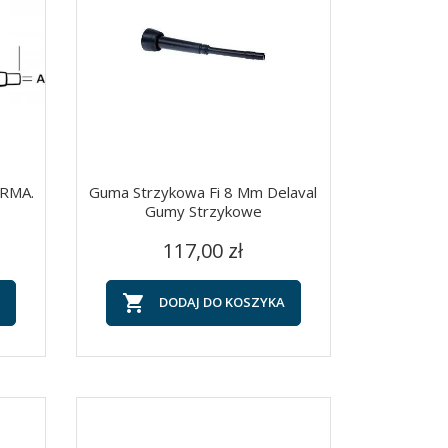
ARMA.
Guma Strzykowa Fi 8 Mm Delaval
Gumy Strzykowe
Cena
Szybki podgląd

117,00 zł

DODAJ DO KOSZYKA