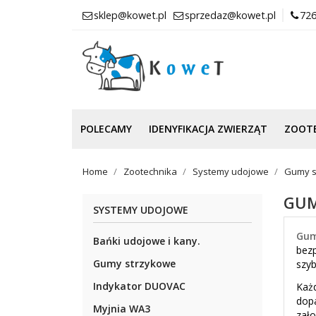
sklep@kowet.pl
sprzedaz@kowet.pl
726
POLECAMY
IDENYFIKACJA ZWIERZĄT
ZOOT
Home
Zootechnika
Systemy udojowe
Gumy s
GUM
SYSTEMY UDOJOWE
Gum
Bańki udojowe i kany.
bez
Gumy strzykowe
szyb
Indykator DUOVAC
Ka
dopa
Myjnia WA3
zało