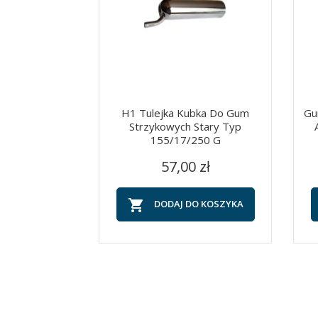
H1 Tulejka Kubka Do Gum
Gu
Strzykowych Stary Typ
155/17/250 G
Szybki podgląd

Cena
57,00 zł

DODAJ DO KOSZYKA