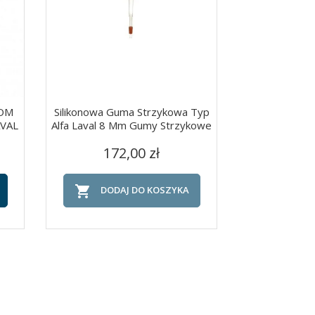
OM
Silikonowa Guma Strzykowa Typ
Guma Strzyko
AVAL
Alfa Laval 8 Mm Gumy Strzykowe
Alfa Laval 11
Cena
Ce
Szybki podgląd
Szy


172,00 zł
126


DODAJ DO KOSZYKA
DOD