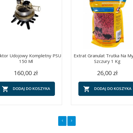
ektor Udojowy Kompletny PSU
Extrat Granulat Trutka Na M
150 Ml
Szczury 1 Kg
Cena
Cena
Szybki podgląd
Szybki podgląd


160,00 zł
26,00 zł


DODAJ DO KOSZYKA
DODAJ DO KOSZYKA