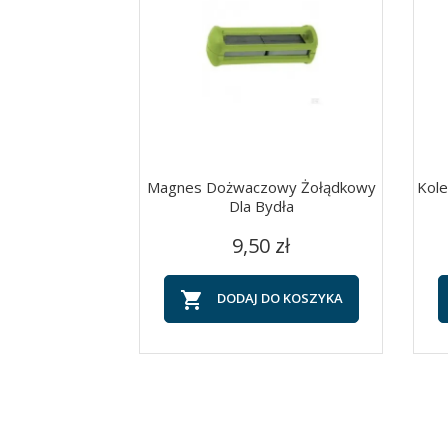
Magnes Dożwaczowy Żołądkowy
Kol
Dla Bydła
Cena
Szybki podgląd

9,50 zł

DODAJ DO KOSZYKA