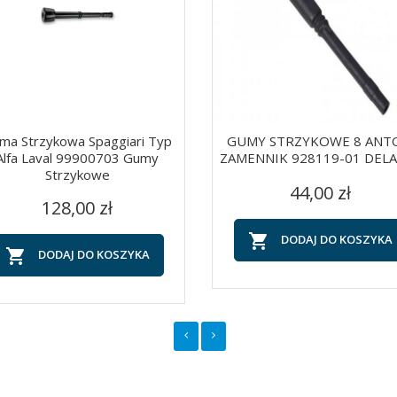
ma Strzykowa Spaggiari Typ
GUMY STRZYKOWE 8 ANT
Alfa Laval 99900703 Gumy
ZAMENNIK 928119-01 DEL
Strzykowe
Cena
Szybki podgląd
Szybki podgląd


44,00 zł
Cena
128,00 zł

DODAJ DO KOSZYKA

DODAJ DO KOSZYKA