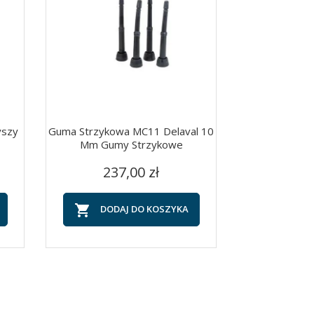
yszy
Guma Strzykowa MC11 Delaval 10
Rękawice Jedn
Mm Gumy Strzykowe
Mil 5,5
Cena
C
Szybki podgląd
Szy


237,00 zł
65


DODAJ DO KOSZYKA
DOD