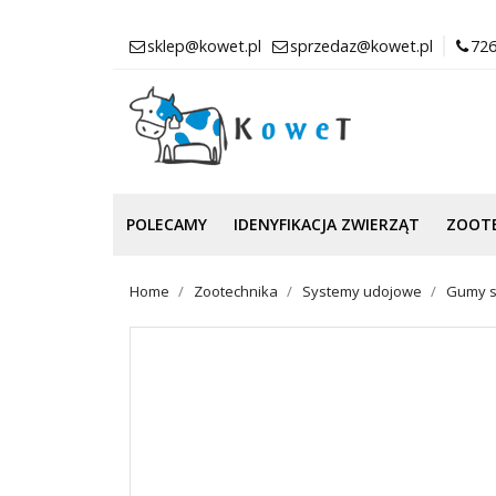
sklep@kowet.pl
sprzedaz@kowet.pl
726
POLECAMY
IDENYFIKACJA ZWIERZĄT
ZOOT
Home
Zootechnika
Systemy udojowe
Gumy s