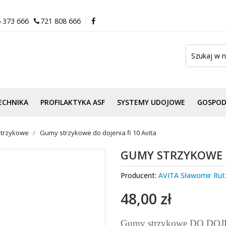
 373 666
721 808 666
ECHNIKA
PROFILAKTYKA ASF
SYSTEMY UDOJOWE
GOSPO
trzykowe
Gumy strzykowe do dojenia fi 10 Avita
GUMY STRZYKOWE D
Producent:
AVITA Sławomir Rut
48,00 zł
Gumy strzykowe DO DOJE