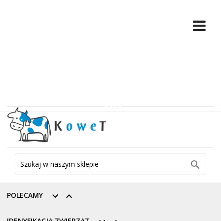

POLECAMY


IDENYFIKACJA ZWIERZĄT