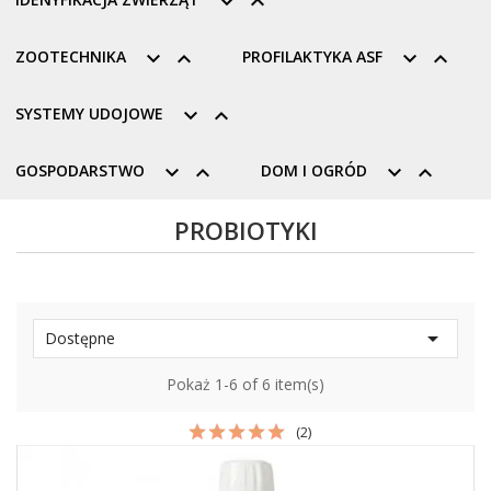


ZOOTECHNIKA


PROFILAKTYKA ASF


SYSTEMY UDOJOWE


GOSPODARSTWO


DOM I OGRÓD


PROBIOTYKI

Dostępne
Pokaż 1-6 of 6 item(s)
(2)