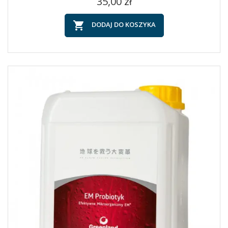
Cena
35,00 zł

DODAJ DO KOSZYKA