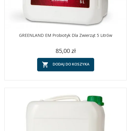
GREENLAND EM Probiotyk Dla Zwierząt 5 Litrów
Cena
85,00 zł

DODAJ DO KOSZYKA