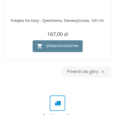
Pułapka Na Kuny - Żywołowna, Dwuwejściowa, 100 Cm.
Cena
167,00 zł

DODAJ DO KOSZYKA
Powrót do góry
