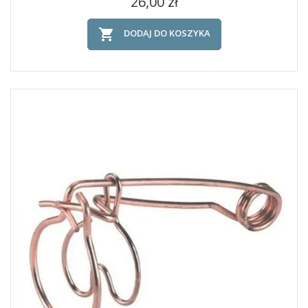
Cena
26,00 zł

DODAJ DO KOSZYKA