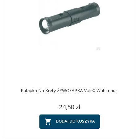
Pułapka Na Krety ŻYWOŁAPKA VoleX Wühlmaus.
Cena
24,50 zł

DODAJ DO KOSZYKA