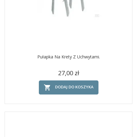
Pułapka Na Krety Z Uchwytami.
Cena
27,00 zł

DODAJ DO KOSZYKA