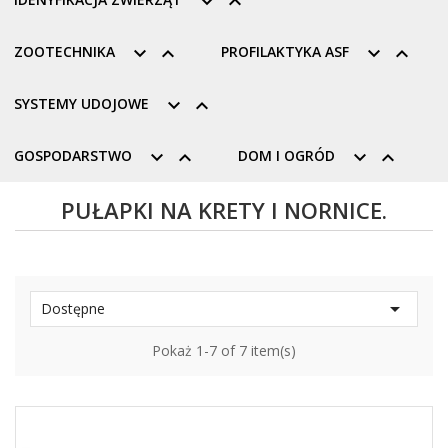


ZOOTECHNIKA


PROFILAKTYKA ASF


SYSTEMY UDOJOWE


GOSPODARSTWO


DOM I OGRÓD


PUŁAPKI NA KRETY I NORNICE.

Dostępne
Pokaż 1-7 of 7 item(s)