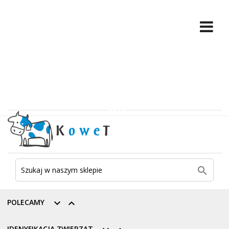

POLECAMY


IDENYFIKACJA ZWIERZĄT