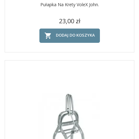
Pułapka Na Krety VoleX John.
Cena
23,00 zł

DODAJ DO KOSZYKA