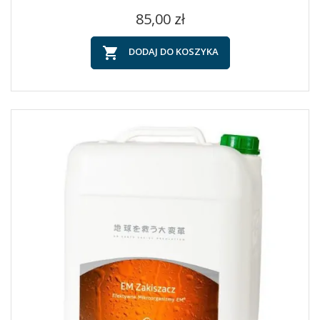
Cena
85,00 zł

DODAJ DO KOSZYKA