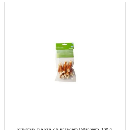
Przysmak Dla Psa Z Kurczakiem I Wapniem, 100 G.