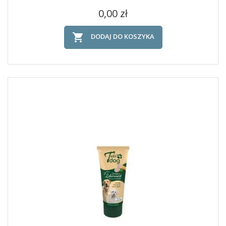
Cena
0,00 zł

DODAJ DO KOSZYKA