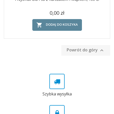
Cena
0,00 zł

DODAJ DO KOSZYKA
Powrót do góry

Szybka wysyłka