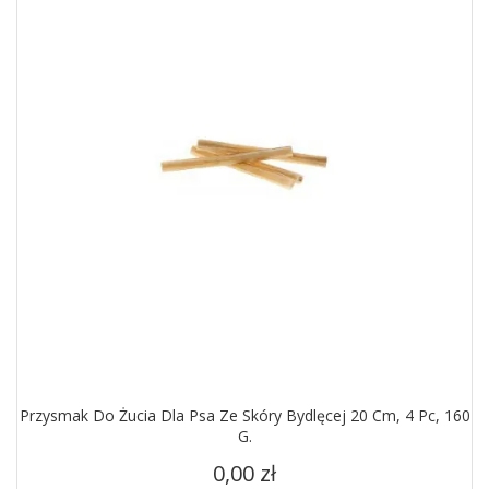
Przysmak Do Żucia Dla Psa Ze Skóry Bydlęcej 20 Cm, 4 Pc, 160
G.
Cena
0,00 zł