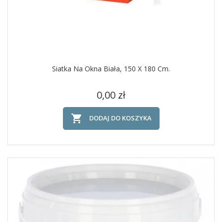
Siatka Na Okna Biała, 150 X 180 Cm.
Cena
0,00 zł

DODAJ DO KOSZYKA