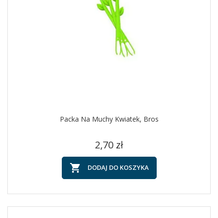
Packa Na Muchy Kwiatek, Bros
Cena
2,70 zł

DODAJ DO KOSZYKA