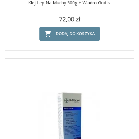
Klej Lep Na Muchy 500g + Wiadro Gratis.
Cena
72,00 zł

DODAJ DO KOSZYKA