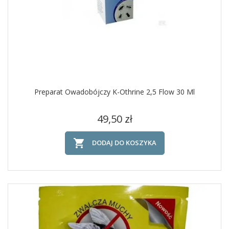
Preparat Owadobójczy K-Othrine 2,5 Flow 30 Ml
Cena
49,50 zł

DODAJ DO KOSZYKA