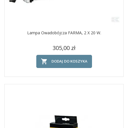
Lampa Owadobójcza FARMA, 2 X 20 W.
Cena
305,00 zł

DODAJ DO KOSZYKA