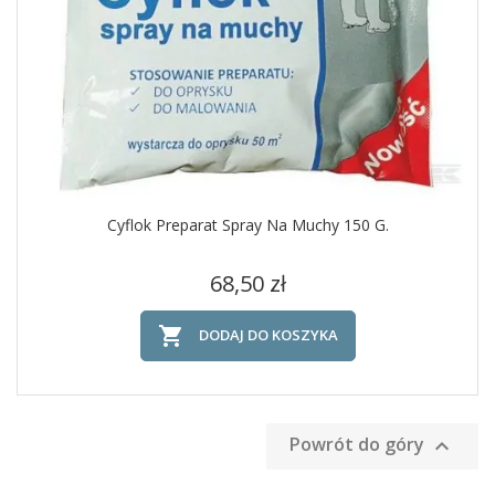
Cyflok Preparat Spray Na Muchy 150 G.
Cena
68,50 zł

DODAJ DO KOSZYKA
Powrót do góry
