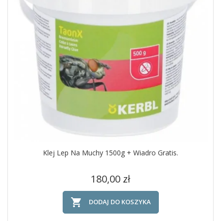
Klej Lep Na Muchy 1500g + Wiadro Gratis.
Cena
180,00 zł

DODAJ DO KOSZYKA