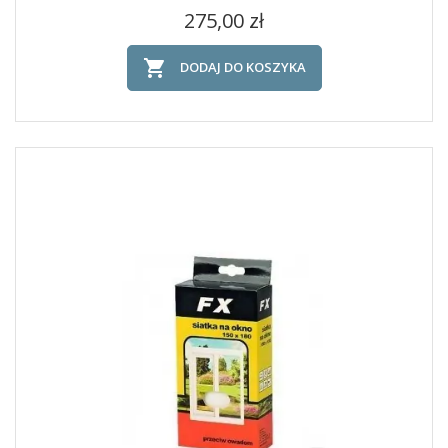
Cena
275,00 zł

DODAJ DO KOSZYKA