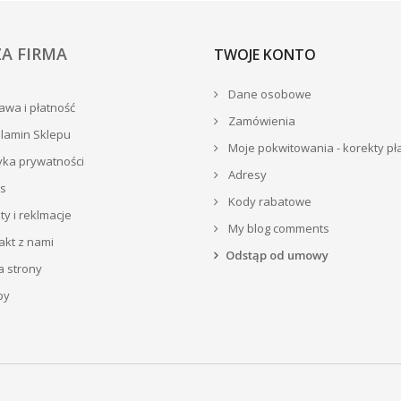
A FIRMA
TWOJE KONTO
Dane osobowe
wa i płatność
Zamówienia
lamin Sklepu
Moje pokwitowania - korekty pł
yka prywatności
Adresy
s
Kody rabatowe
y i reklmacje
My blog comments
akt z nami
Odstąp od umowy
 strony
py