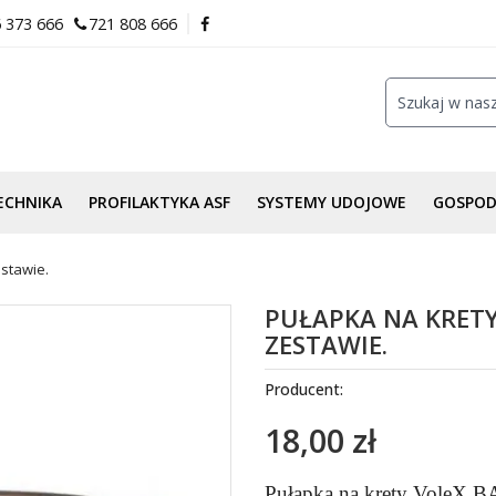
 373 666
721 808 666
ECHNIKA
PROFILAKTYKA ASF
SYSTEMY UDOJOWE
GOSPO
estawie.
PUŁAPKA NA KRETY
ZESTAWIE.
Producent:
18,00 zł
Pułapka na krety VoleX B