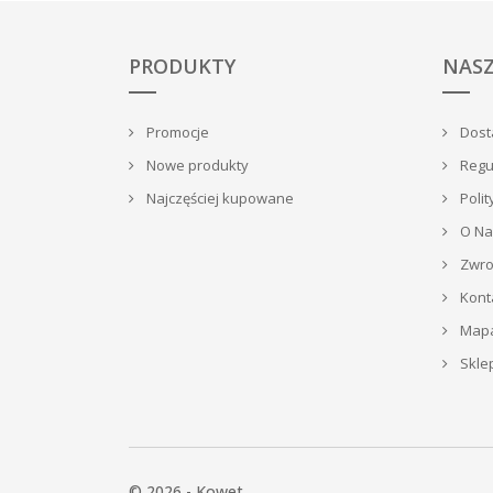
PRODUKTY
NASZ
Promocje
Dosta
Nowe produkty
Regu
Najczęściej kupowane
Polit
O Na
Zwrot
Kont
Mapa
Skle
© 2026 - Kowet