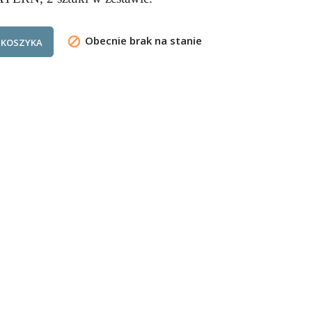
Obecnie brak na stanie

 KOSZYKA