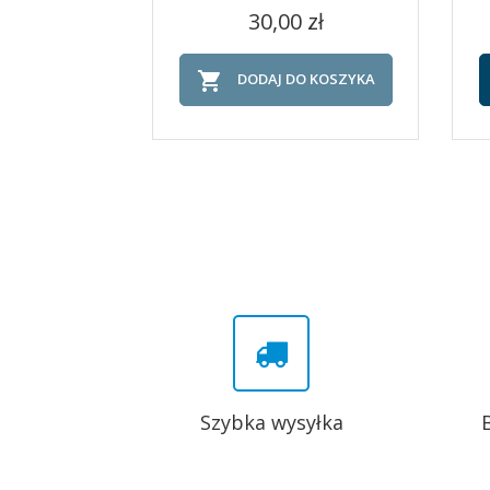
Cena
Szybki podgląd

30,00 zł

DODAJ DO KOSZYKA
Szybka wysyłka