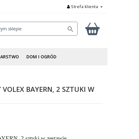
Strefa klienta

DARSTWO
DOM I OGRÓD
 VOLEX BAYERN, 2 SZTUKI W
AYERN, 2 sztuki w zestawie.