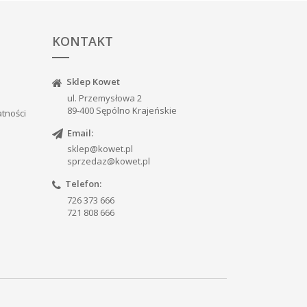
KONTAKT
Sklep Kowet
ul. Przemysłowa 2
89-400 Sępólno Krajeńskie
atności
Email:
sklep@kowet.pl
sprzedaz@kowet.pl
Telefon:
726 373 666
721 808 666