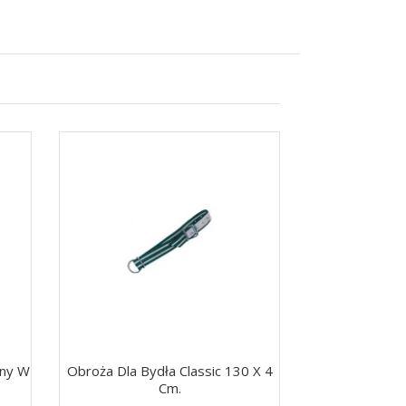
any W
Obroża Dla Bydła Classic 130 X 4
Tabliczka "Śro
Cm.