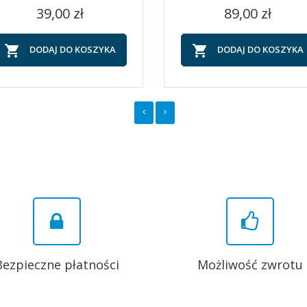
Cena
Cena
Szybki podgląd
Szybki podgląd


39,00 zł
89,00 zł


DODAJ DO KOSZYKA
DODAJ DO KOSZYKA
Bezpieczne płatności
Możliwość zwrotu