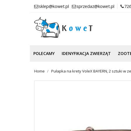
sklep@kowet.pl
sprzedaz@kowet.pl
726
POLECAMY
IDENYFIKACJA ZWIERZĄT
ZOOT
Home
Pułapka na krety VoleX BAYERN, 2 sztuki w z