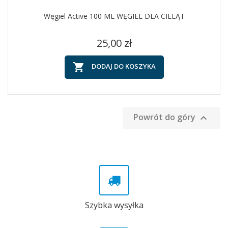
Węgiel Active 100 ML WĘGIEL DLA CIELĄT
Cena
25,00 zł

DODAJ DO KOSZYKA
Powrót do góry

Szybka wysyłka