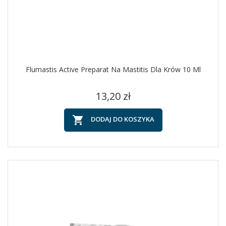
Flumastis Active Preparat Na Mastitis Dla Krów 10 Ml
Cena
13,20 zł

DODAJ DO KOSZYKA