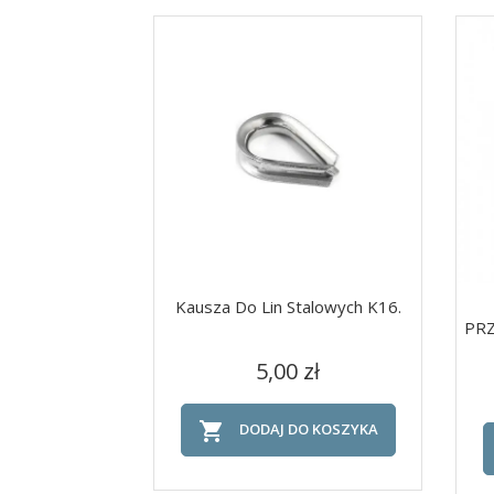
Kausza Do Lin Stalowych K16.
PR
Cena
Szybki podgląd

5,00 zł

DODAJ DO KOSZYKA