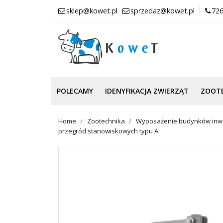
sklep@kowet.pl
sprzedaz@kowet.pl
726
POLECAMY
IDENYFIKACJA ZWIERZĄT
ZOOT
Home
Zootechnika
Wyposażenie budynków inwe
przegród stanowiskowych typu A.