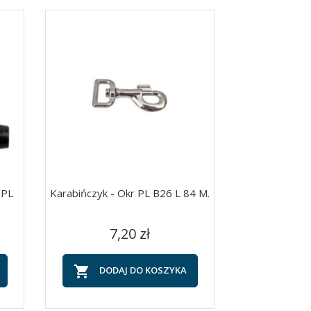
PL
Karabińczyk - Okr PL B26 L 84 M.
Uchwyt Naszy
3
Cena
C
Szybki podgląd
Szy


7,20 zł
90


DODAJ DO KOSZYKA
DOD