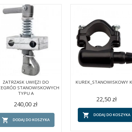
ZATRZASK UWIĘZI DO
KUREK_STANOWISKOWY K
ZEGRÓD STANOWISKOWYCH
TYPU A
Cena
Szybki podgląd
Szybki podgląd


22,50 zł
Cena
240,00 zł

DODAJ DO KOSZYKA

DODAJ DO KOSZYKA