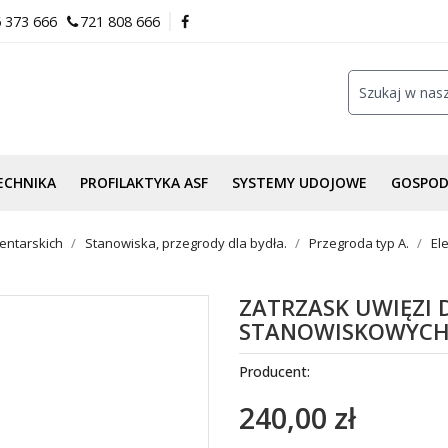
 373 666
721 808 666
ECHNIKA
PROFILAKTYKA ASF
SYSTEMY UDOJOWE
GOSPO
ntarskich
Stanowiska, przegrody dla bydła.
Przegroda typ A.
El
ZATRZASK UWIĘZI
STANOWISKOWYCH 
Producent:
240,00 zł