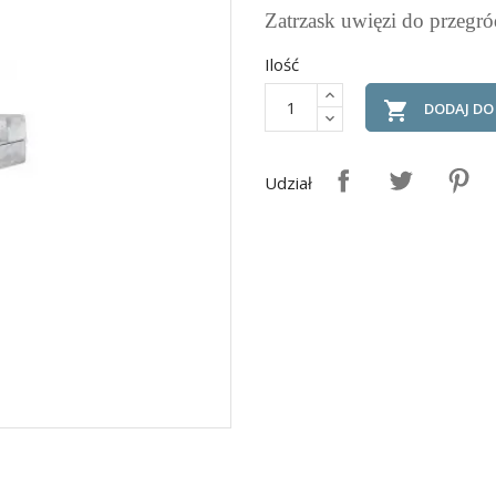
Zatrzask uwięzi do przegr
Ilość

DODAJ DO
Udział