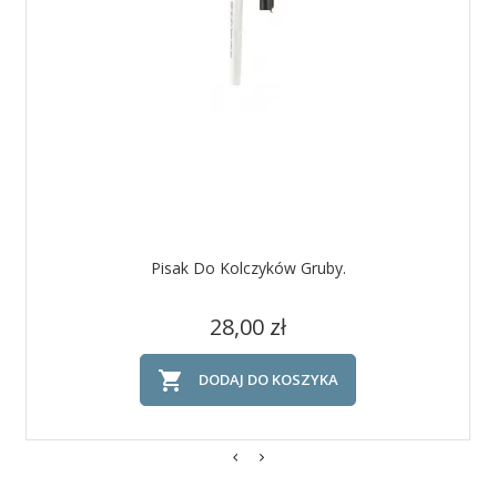
Pisak Do Kolczyków Gruby.
Cena
28,00 zł

DODAJ DO KOSZYKA