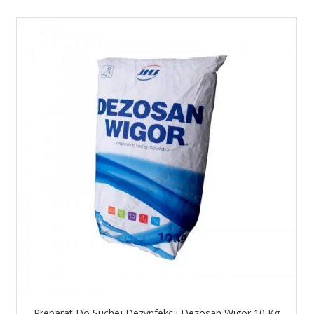
Preparat Do Suchej Dezynfekcji Dezosan Wigor 10 Kg