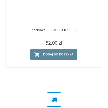
Plecionka 500 M (3 X 0.16 SS).
Cena
52,00 zł

DODAJ DO KOSZYKA