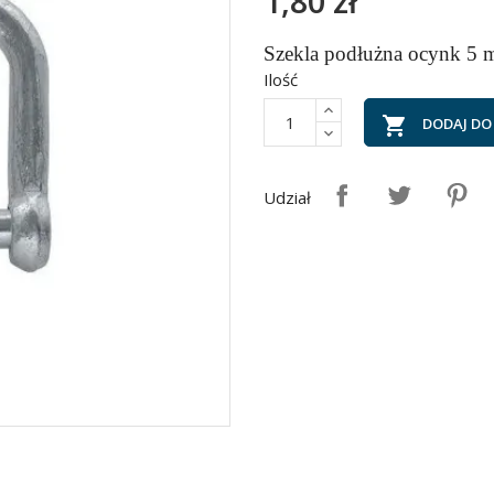
1,80 zł
Szekla podłużna ocynk 5 
Ilość

DODAJ DO
Udział