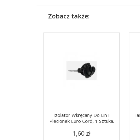
Zobacz także:
Izolator Wkręcany Do Lin I
Ta
Plecionek Euro Cord, 1 Sztuka.
Cena
Szybki podgląd

1,60 zł