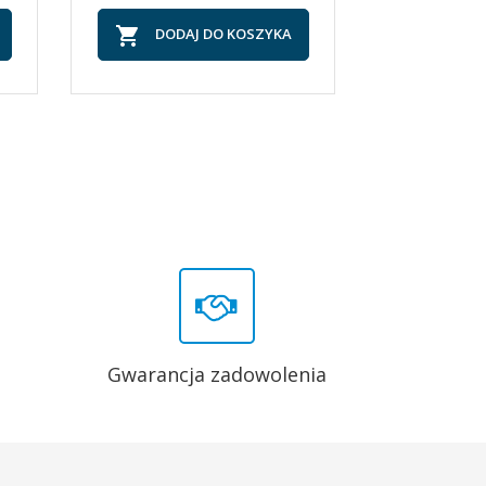


DODAJ DO KOSZYKA
DOD
Gwarancja zadowolenia