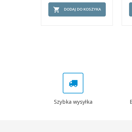

DODAJ DO KOSZYKA
Szybka wysyłka