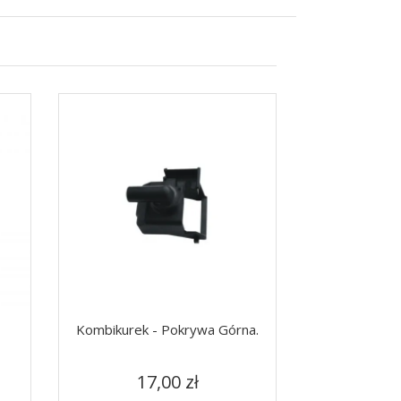
Kombikurek - Pokrywa Górna.
Tabliczka "
Cena
C
Szybki podgląd
Szy


17,00 zł
7