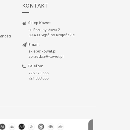
KONTAKT
Sklep Kowet
ul. Przemysłowa 2
89-400 Sępólno Krajeńskie
atności
Email:
sklep@kowet.pl
sprzedaz@kowet.pl
Telefon:
726 373 666
721 808 666