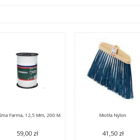
śma Farma, 12,5 Mm, 200 M.
Miotła Nylon.
Cena
Cena
Szybki podgląd
Szybki podgląd


59,00 zł
41,50 zł