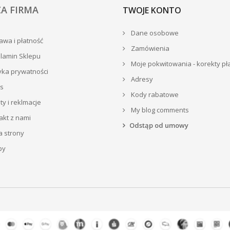
A FIRMA
TWOJE KONTO
Dane osobowe
wa i płatność
Zamówienia
lamin Sklepu
Moje pokwitowania - korekty pł
yka prywatności
Adresy
s
Kody rabatowe
y i reklmacje
My blog comments
akt z nami
Odstąp od umowy
 strony
py