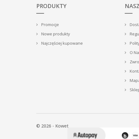
PRODUKTY
NASZ
Promocje
Dosta
Nowe produkty
Regu
Najczęściej kupowane
Polit
O Na
Zwrot
Kont
Mapa
Skle
© 2026 - Kowet