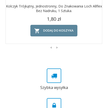
Kolczyk Trójkątny, Jednostronny, Do Znakowania Loch Allflex
Bez Nadruku, 1 Sztuka.
Cena
1,80 zł

DODAJ DO KOSZYKA
Szybka wysyłka