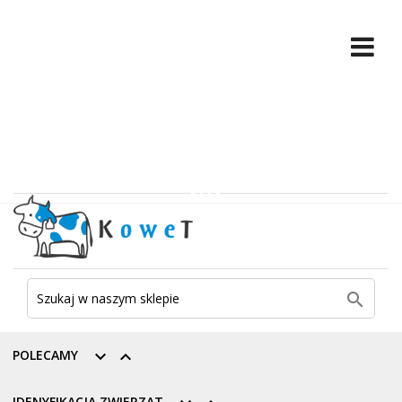

POLECAMY


IDENYFIKACJA ZWIERZĄT