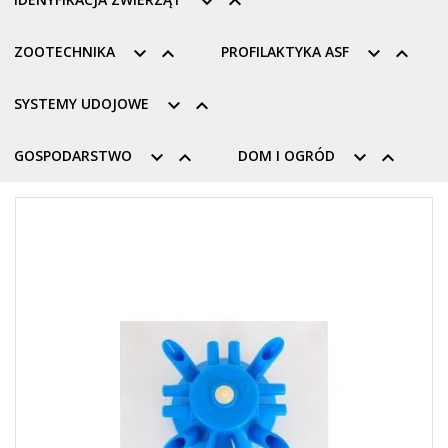


ZOOTECHNIKA


PROFILAKTYKA ASF


SYSTEMY UDOJOWE


GOSPODARSTWO


DOM I OGRÓD

