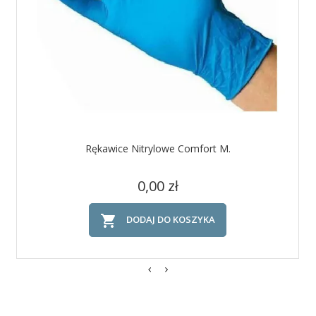
Rękawice Nitrylowe Comfort M.
Cena
0,00 zł

DODAJ DO KOSZYKA