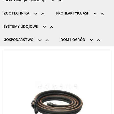


ZOOTECHNIKA


PROFILAKTYKA ASF


SYSTEMY UDOJOWE


GOSPODARSTWO


DOM I OGRÓD

