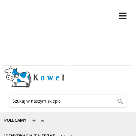

POLECAMY


IDENYFIKACJA ZWIERZĄT