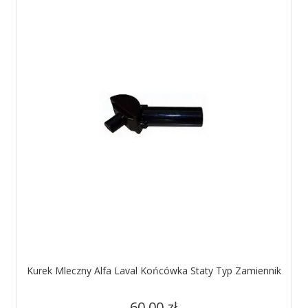
Kurek Mleczny Alfa Laval Końcówka Staty Typ Zamiennik
Cena
60,00 zł