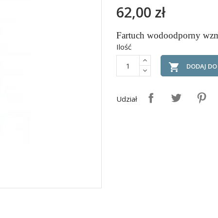
62,00 zł
Fartuch wodoodporny wzm
Ilość

DODAJ DO
Udział