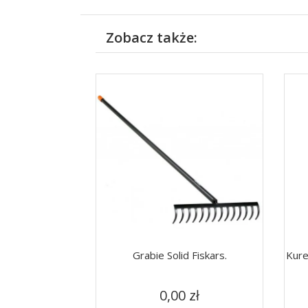
Zobacz także:
Grabie Solid Fiskars.
Kure
Cena
Szybki podgląd

0,00 zł