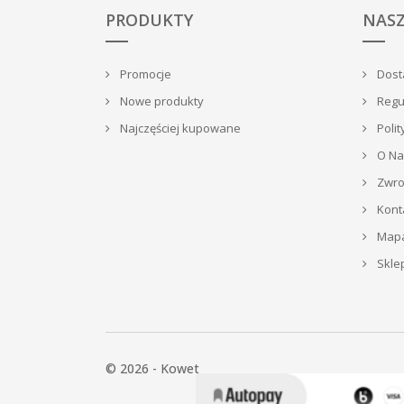
PRODUKTY
NASZ
Promocje
Dosta
Nowe produkty
Regu
Najczęściej kupowane
Polit
O Na
Zwrot
Kont
Mapa
Skle
© 2026 - Kowet