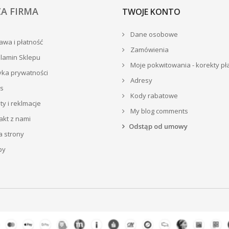
A FIRMA
TWOJE KONTO
Dane osobowe
wa i płatność
Zamówienia
lamin Sklepu
Moje pokwitowania - korekty pł
yka prywatności
Adresy
s
Kody rabatowe
y i reklmacje
My blog comments
akt z nami
Odstąp od umowy
 strony
py