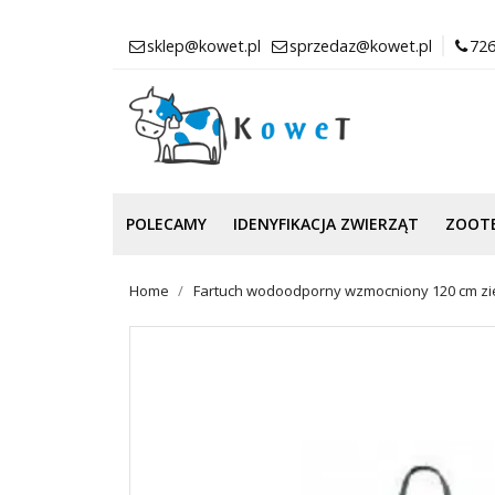
sklep@kowet.pl
sprzedaz@kowet.pl
726
POLECAMY
IDENYFIKACJA ZWIERZĄT
ZOOT
Home
Fartuch wodoodporny wzmocniony 120 cm zi