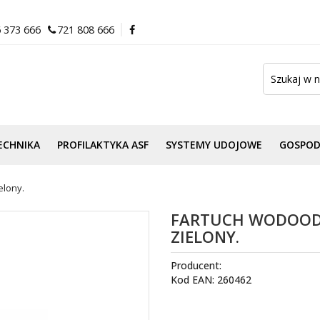
 373 666
721 808 666
ECHNIKA
PROFILAKTYKA ASF
SYSTEMY UDOJOWE
GOSPO
elony.
FARTUCH WODOOD
ZIELONY.
Producent:
Kod EAN: 260462