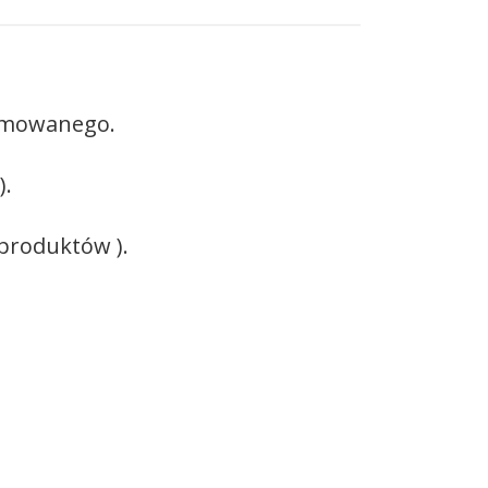
gumowanego.
).
 produktów ).