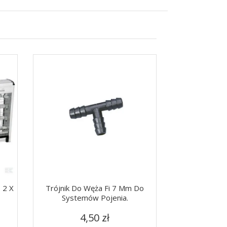
 2 X
Trójnik Do Węża Fi 7 Mm Do
Poidło Automa
Systemów Pojenia.
Ze Zbiorn
Cena
Ce
Szybki podgląd
Szy


4,50 zł
170