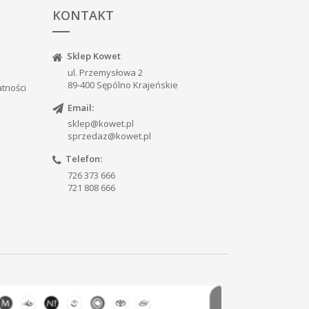
KONTAKT
Sklep Kowet
ul. Przemysłowa 2
89-400 Sępólno Krajeńskie
atności
Email:
sklep@kowet.pl
sprzedaz@kowet.pl
Telefon:
726 373 666
721 808 666