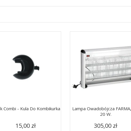
k Combi - Kula Do Kombikurka
Lampa Owadobójcza FARMA,
20 W.
Cena
Cena
Szybki podgląd
Szybki podgląd


15,00 zł
305,00 zł