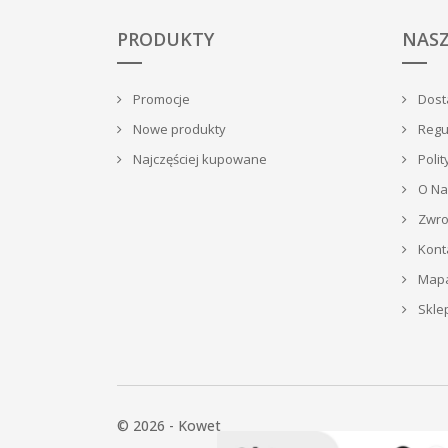
PRODUKTY
NASZ
Promocje
Dosta
Nowe produkty
Regu
Najczęściej kupowane
Polit
O Na
Zwrot
Kont
Mapa
Skle
© 2026 - Kowet