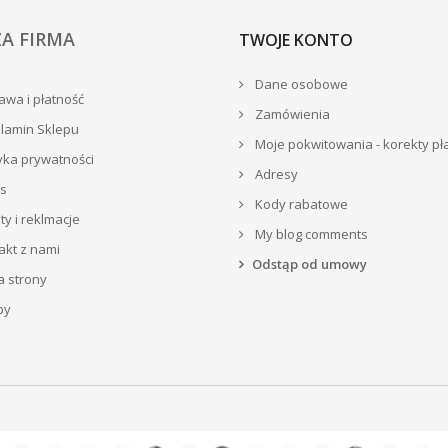
A FIRMA
TWOJE KONTO
Dane osobowe
wa i płatność
Zamówienia
lamin Sklepu
Moje pokwitowania - korekty pł
yka prywatności
Adresy
s
Kody rabatowe
y i reklmacje
My blog comments
akt z nami
Odstąp od umowy
 strony
py