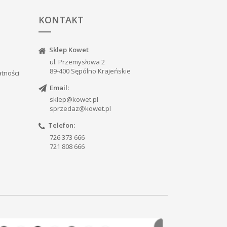
KONTAKT
Sklep Kowet
ul. Przemysłowa 2
89-400 Sępólno Krajeńskie
atności
Email:
sklep@kowet.pl
sprzedaz@kowet.pl
Telefon:
726 373 666
721 808 666