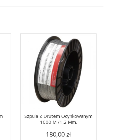
em
Szpula Z Drutem Ocynkowanym
Poidło Dla K
1000 M /1,2 Mm.
Zwierzą
Cena
C
Szybki podgląd
Szy


180,00 zł
17