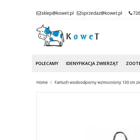
sklep@kowet.pl
sprzedaz@kowet.pl
726
POLECAMY
IDENYFIKACJA ZWIERZĄT
ZOOT
Home
Fartuch wodoodporny wzmocniony 130 cm zi