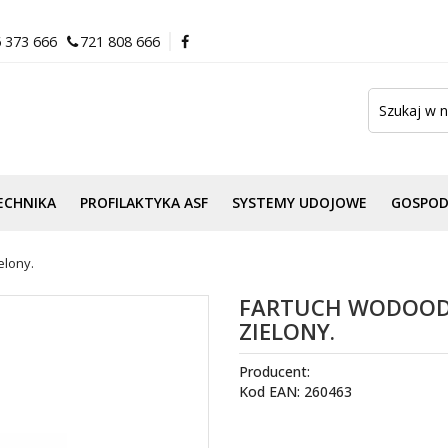
 373 666
721 808 666
ECHNIKA
PROFILAKTYKA ASF
SYSTEMY UDOJOWE
GOSPO
elony.
FARTUCH WODOOD
ZIELONY.
Producent:
Kod EAN: 260463