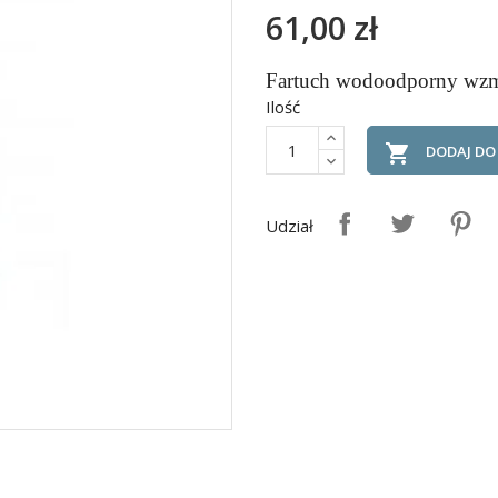
61,00 zł
Fartuch wodoodporny wzm
Ilość

DODAJ DO
Udział