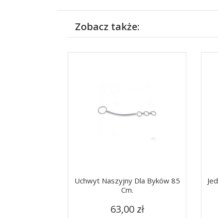
Zobacz także:
Uchwyt Naszyjny Dla Byków 85
Je
Cm.
Cena
Szybki podgląd

63,00 zł