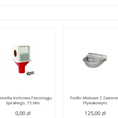
dnostka Końcowa Paszociągu
Poidło Miskowe Z Zawor
Spiralnego, 75 Mm.
Pływakowym.
Cena
Cena
Szybki podgląd
Szybki podgląd


0,00 zł
125,00 zł