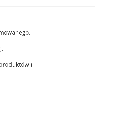
gumowanego.
).
 produktów ).