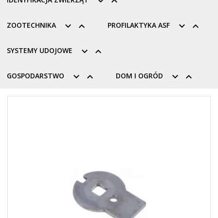


ZOOTECHNIKA


PROFILAKTYKA ASF


SYSTEMY UDOJOWE


GOSPODARSTWO


DOM I OGRÓD

