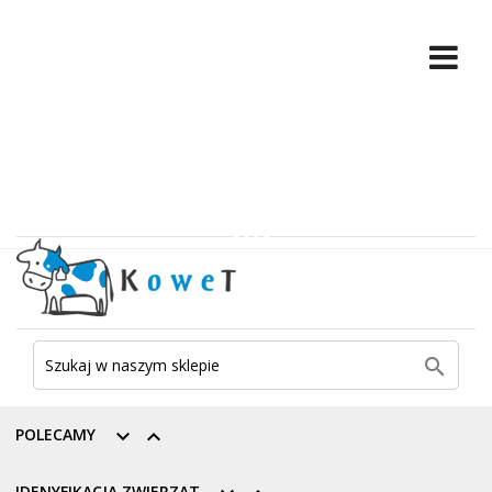

POLECAMY


IDENYFIKACJA ZWIERZĄT