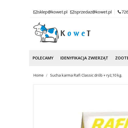
sklep@kowet.pl
sprzedaz@kowet.pl
726
POLECAMY
IDENYFIKACJA ZWIERZĄT
ZOOT
Home
Sucha karma Rafi Classic drób + ryż,10 kg.