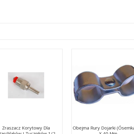
Zraszacz Korytowy Dla
Obejma Rury Dojarki (ósemk
archlaków I Tuczników 1/2
X 40 Mm