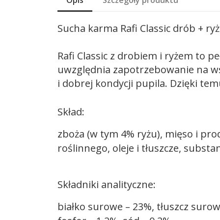
Opis
Szczegóły produktu
Sucha karma Rafi Classic drób + ryż
Rafi Classic z drobiem i ryżem to 
uwzględnia zapotrzebowanie na wsz
i dobrej kondycji pupila. Dzięki t
Skład:
zboża (w tym 4% ryżu), mięso i pr
roślinnego, oleje i tłuszcze, substa
Składniki analityczne:
białko surowe – 23%, tłuszcz surow