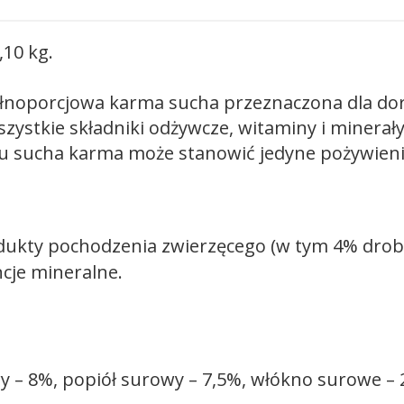
,10 kg.
pełnoporcjowa karma sucha przeznaczona dla dor
ystkie składniki odżywcze, witaminy i minera
emu sucha karma może stanowić jedyne pożywieni
odukty pochodzenia zwierzęcego (w tym 4% drob
ncje mineralne.
y – 8%, popiół surowy – 7,5%, włókno surowe – 