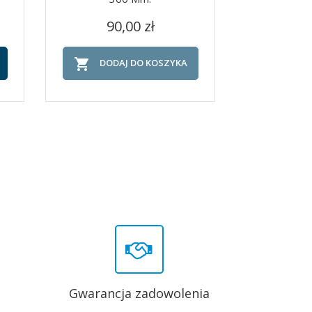
Cena
C
Szybki podgląd
Szy


90,00 zł
30


DODAJ DO KOSZYKA
DOD
Gwarancja zadowolenia