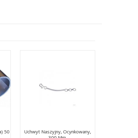
a) 50
Uchwyt Naszyjny, Ocynkowany,
Sprężyna Naci
300 Mm.
F