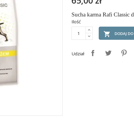
65,00 zł
Sucha karma Rafi Classic d
Ilość

DODAJ DO
Udział