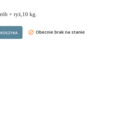
rób + ryż,10 kg.
Obecnie brak na stanie

 KOSZYKA