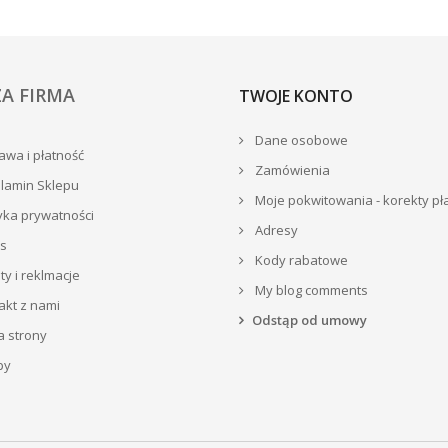
A FIRMA
TWOJE KONTO
Dane osobowe
wa i płatność
Zamówienia
lamin Sklepu
Moje pokwitowania - korekty pł
yka prywatności
Adresy
s
Kody rabatowe
y i reklmacje
My blog comments
akt z nami
Odstąp od umowy
 strony
py