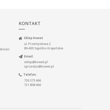
KONTAKT
Sklep Kowet
ul. Przemysłowa 2
89-400 Sępólno Krajeńskie
atności
Email:
sklep@kowet.pl
sprzedaz@kowet.pl
Telefon:
726 373 666
721 808 666