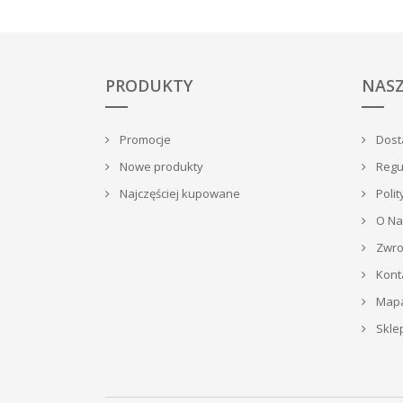
PRODUKTY
NASZ
Promocje
Dosta
Nowe produkty
Regu
Najczęściej kupowane
Polit
O Na
Zwrot
Kont
Mapa
Skle