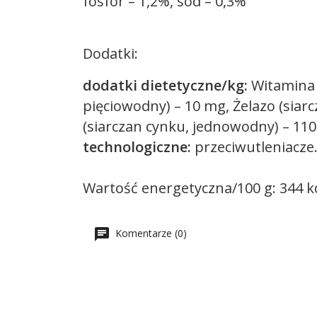
fosfor – 1,2%, sód – 0,3%
Dodatki:
dodatki dietetyczne/kg:
Witamina A
pięciowodny) – 10 mg, Żelazo (siar
(siarczan cynku, jednowodny) – 11
technologiczne:
przeciwutleniacze
Wartość energetyczna/100 g: 344 k
Komentarze (0)