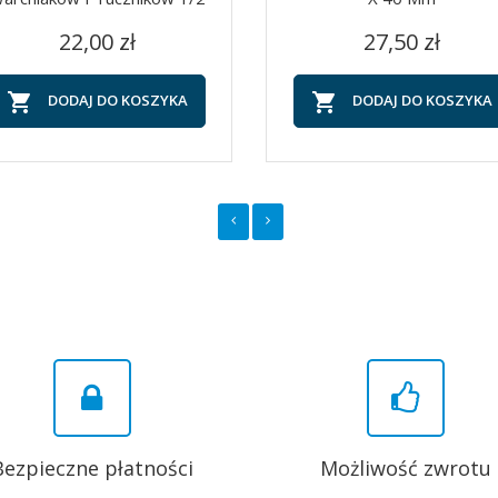
Cena
Cena
Szybki podgląd
Szybki podgląd


22,00 zł
27,50 zł


DODAJ DO KOSZYKA
DODAJ DO KOSZYKA
Bezpieczne płatności
Możliwość zwrotu