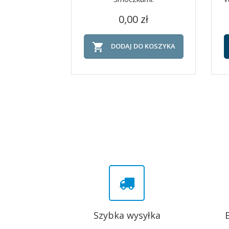
Cena
Szybki podgląd

0,00 zł

DODAJ DO KOSZYKA
Szybka wysyłka