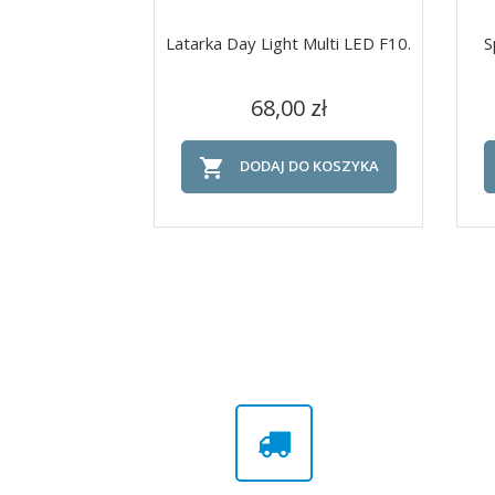
Latarka Day Light Multi LED F10.
S
Cena
Szybki podgląd

68,00 zł

DODAJ DO KOSZYKA