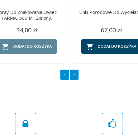
pray Do Znakowania Owiec
Linki Porodowe Do Wyciela
FARMA, 500 Ml, Zielony.
Cena
Cena
Szybki podgląd
Szybki podgląd


34,00 zł
67,00 zł


DODAJ DO KOSZYKA
DODAJ DO KOSZYKA