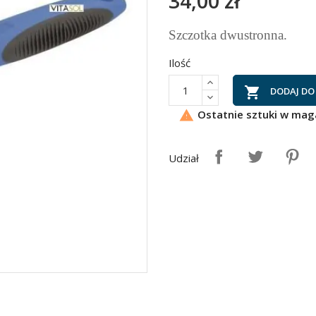
34,00 zł
Szczotka dwustronna.
Ilość

DODAJ DO
Ostatnie sztuki w mag

Udział