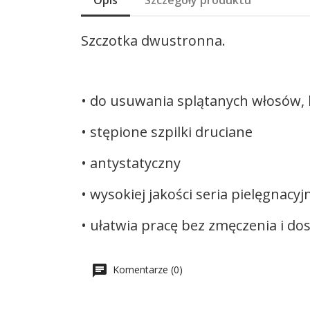
Opis
Szczegóły produktu
Szczotka dwustronna.
• do usuwania splątanych włosów,
• stępione szpilki druciane
• antystatyczny
• wysokiej jakości seria pielęgn
• ułatwia pracę bez zmęczenia i do
Komentarze (0)