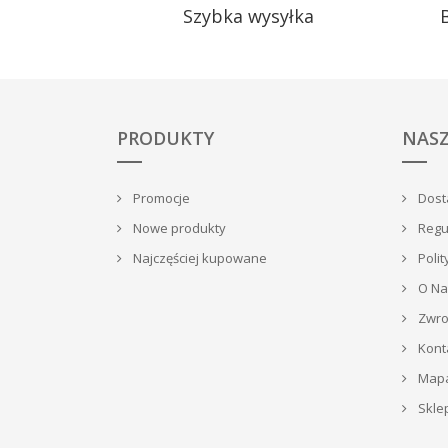
Szybka wysyłka
PRODUKTY
NASZ
Promocje
Dosta
Nowe produkty
Regu
Najczęściej kupowane
Polit
O Na
Zwrot
Kont
Mapa
Skle