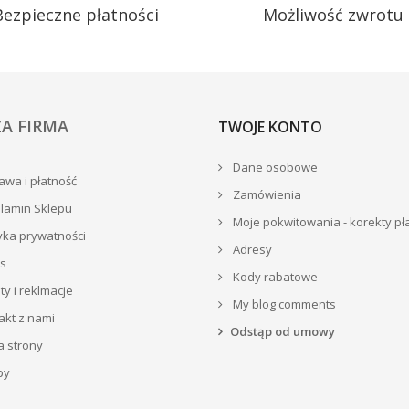
Bezpieczne płatności
Możliwość zwrotu
A FIRMA
TWOJE KONTO
Dane osobowe
wa i płatność
Zamówienia
lamin Sklepu
Moje pokwitowania - korekty pł
yka prywatności
Adresy
s
Kody rabatowe
y i reklmacje
My blog comments
akt z nami
Odstąp od umowy
 strony
py