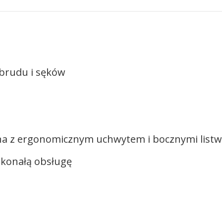
 brudu i sęków
acyjna z ergonomicznym uchwytem i bocznymi li
skonałą obsługę