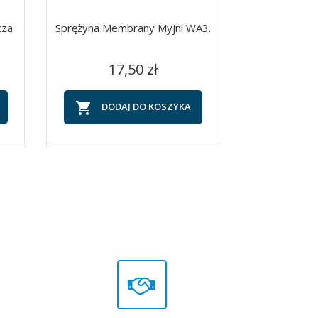
cza
Sprężyna Membrany Myjni WA3.
Myjka Do Gum 
Cena
C
Szybki podgląd
Szy


17,50 zł
13


DODAJ DO KOSZYKA
DOD