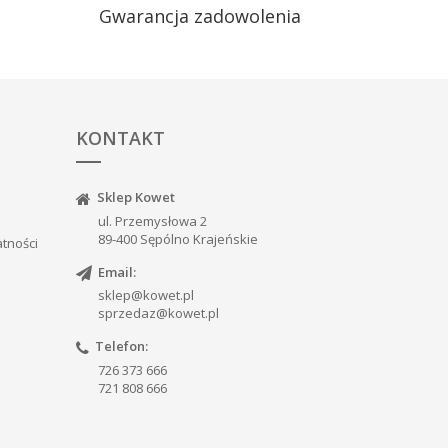
Gwarancja zadowolenia
KONTAKT
Sklep Kowet
ul. Przemysłowa 2
89-400 Sępólno Krajeńskie
atności
Email:
sklep@kowet.pl
sprzedaz@kowet.pl
Telefon:
726 373 666
721 808 666