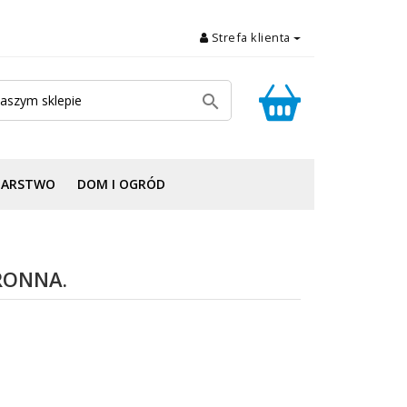
Strefa klienta

DARSTWO
DOM I OGRÓD
RONNA.