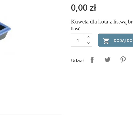
0,00 zł
Kuweta dla kota z listwą b
Ilość

DODAJ DO
Udział