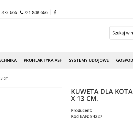
 373 666
721 808 666
ECHNIKA
PROFILAKTYKA ASF
SYSTEMY UDOJOWE
GOSPO
13 cm.
KUWETA DLA KOTA 
X 13 CM.
Producent:
Kod EAN: 84227