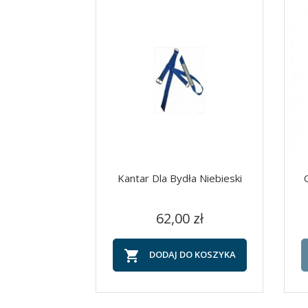
Kantar Dla Bydła Niebieski
Cena
Szybki podgląd

62,00 zł

DODAJ DO KOSZYKA