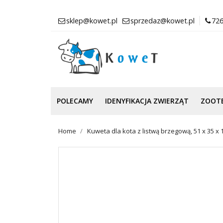
sklep@kowet.pl
sprzedaz@kowet.pl
726
POLECAMY
IDENYFIKACJA ZWIERZĄT
ZOOT
Home
Kuweta dla kota z listwą brzegową, 51 x 35 x 