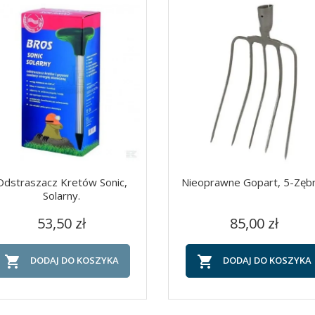
Odstraszacz Kretów Sonic,
Nieoprawne Gopart, 5-Zęb
Solarny.
Cena
Cena
Szybki podgląd
Szybki podgląd


53,50 zł
85,00 zł


DODAJ DO KOSZYKA
DODAJ DO KOSZYKA