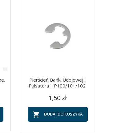
ne.
Pierścień Bańki Udojowej I
KOMBINEZON 
Pulsatora HP100/101/102.
BI
Cena
C
Szybki podgląd
Szy


1,50 zł
15


DODAJ DO KOSZYKA
DOD