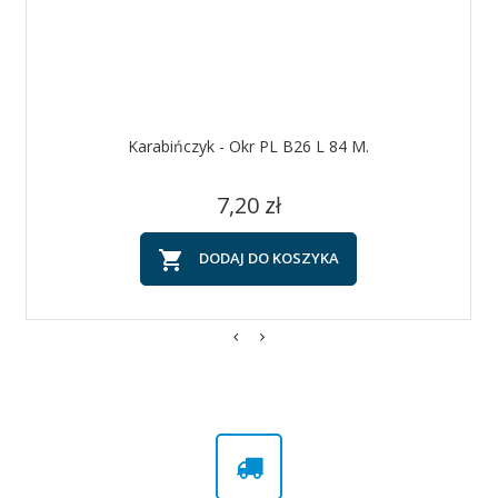
Karabińczyk - Okr PL B26 L 84 M.
Cena
7,20 zł

DODAJ DO KOSZYKA