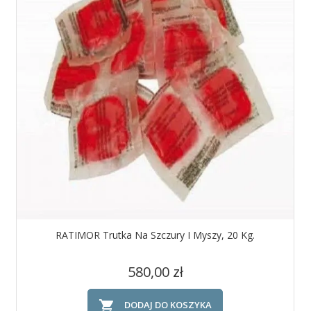
RATIMOR Trutka Na Szczury I Myszy, 20 Kg.
Cena
580,00 zł

DODAJ DO KOSZYKA