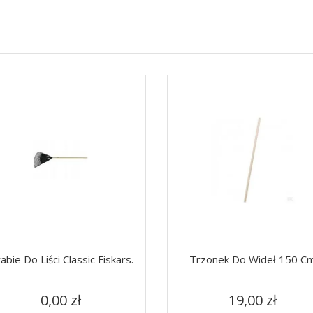
abie Do Liści Classic Fiskars.
Trzonek Do Wideł 150 C
Cena
Cena
Szybki podgląd
Szybki podgląd


0,00 zł
19,00 zł