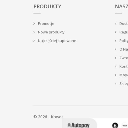
PRODUKTY
NASZ
Promocje
Dosta
Nowe produkty
Regu
Najczęściej kupowane
Polit
O Na
Zwrot
Kont
Mapa
Skle
© 2026 - Kowet