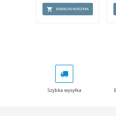

DODAJ DO KOSZYKA
Szybka wysyłka