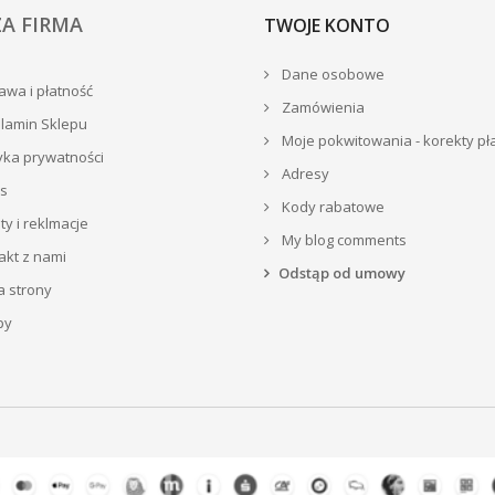
A FIRMA
TWOJE KONTO
Dane osobowe
wa i płatność
Zamówienia
lamin Sklepu
Moje pokwitowania - korekty pł
yka prywatności
Adresy
s
Kody rabatowe
y i reklmacje
My blog comments
akt z nami
Odstąp od umowy
 strony
py