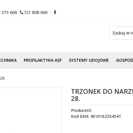
 373 666
721 808 666
ECHNIKA
PROFILAKTYKA ASF
SYSTEMY UDOJOWE
GOSPO
28.
TRZONEK DO NARZĘ
28.
Producent:
Kod EAN: 4010162354541