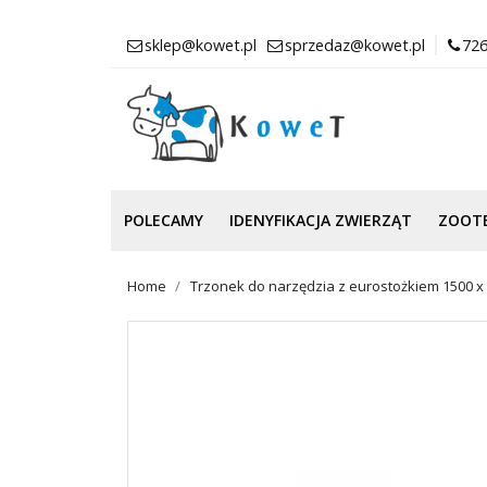
sklep@kowet.pl
sprzedaz@kowet.pl
726
POLECAMY
IDENYFIKACJA ZWIERZĄT
ZOOT
Home
Trzonek do narzędzia z eurostożkiem 1500 x 