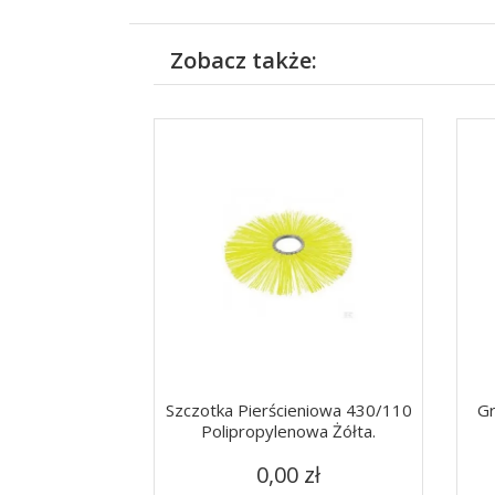
Zobacz także:
Szczotka Pierścieniowa 430/110
Gr
Polipropylenowa Żółta.
Cena
Szybki podgląd

0,00 zł