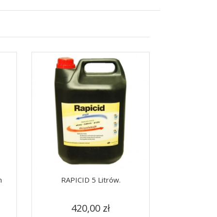
m
RAPICID 5 Litrów.
Nóż Do Racic Pr
Cena
C
Szybki podgląd
Szy


420,00 zł
68