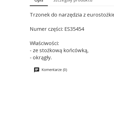
Opis
Szczegóły produktu
Trzonek do narzędzia z eurostożki
Numer części: ES35454
Właściwości:
- ze stożkową końcówką,
- okrągły.
Komentarze (0)