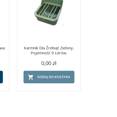
owa
Karmnik Dla Źrebiąt Zielony,
ASEKOR FLY 
Pojemność 9 Litrów.
NA MUCHY , 
GR
Cena
Szybki podgląd
Szy


0,00 zł
C
99

DODAJ DO KOSZYKA

DOD