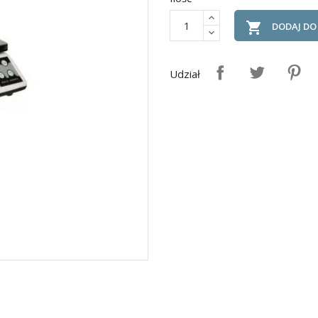

DODAJ DO
Udział