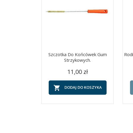
Szczotka Do Końcówek Gum
Rod
Strzykowych.
Cena
Szybki podgląd

11,00 zł

DODAJ DO KOSZYKA