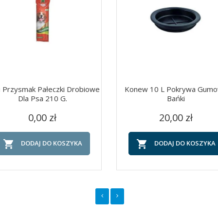
i Przysmak Pałeczki Drobiowe
Konew 10 L Pokrywa Gum
Dla Psa 210 G.
Bańki
Cena
Cena
Szybki podgląd
Szybki podgląd


0,00 zł
20,00 zł


DODAJ DO KOSZYKA
DODAJ DO KOSZYKA