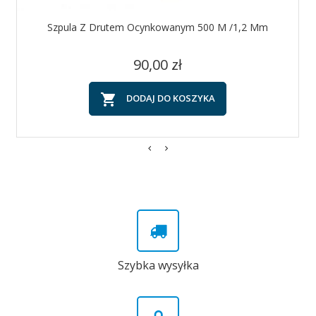
Szpula Z Drutem Ocynkowanym 500 M /1,2 Mm
Cena
90,00 zł

DODAJ DO KOSZYKA
Szybka wysyłka