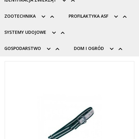


ZOOTECHNIKA


PROFILAKTYKA ASF


SYSTEMY UDOJOWE


GOSPODARSTWO


DOM I OGRÓD

