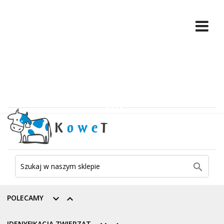

POLECAMY


IDENYFIKACJA ZWIERZĄT