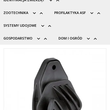


ZOOTECHNIKA


PROFILAKTYKA ASF


SYSTEMY UDOJOWE


GOSPODARSTWO


DOM I OGRÓD

