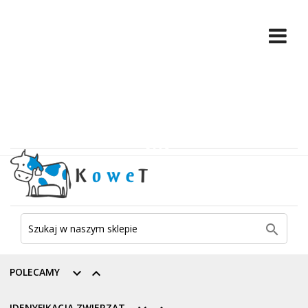

POLECAMY


IDENYFIKACJA ZWIERZĄT