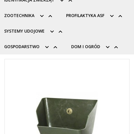


ZOOTECHNIKA


PROFILAKTYKA ASF


SYSTEMY UDOJOWE


GOSPODARSTWO


DOM I OGRÓD

