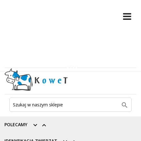

POLECAMY


IDENYFIKACJA ZWIERZĄT