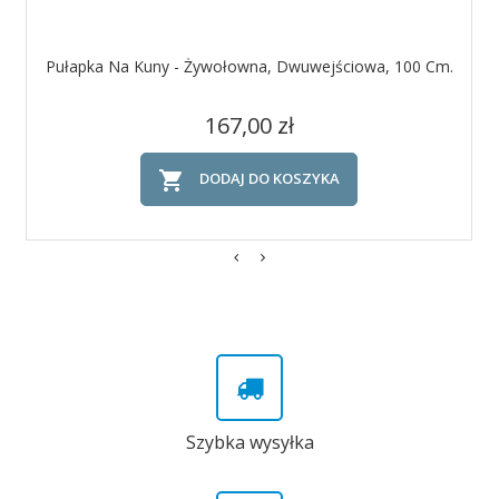
Pułapka Na Kuny - Żywołowna, Dwuwejściowa, 100 Cm.
Cena
167,00 zł

DODAJ DO KOSZYKA
Szybka wysyłka