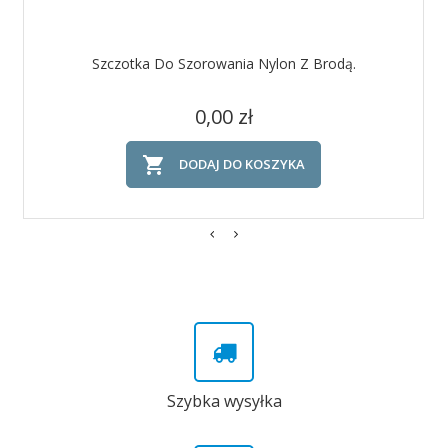
Szczotka Do Szorowania Nylon Z Brodą.
Cena
0,00 zł

DODAJ DO KOSZYKA
Szybka wysyłka