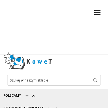

POLECAMY


IDENYFIKACJA ZWIERZĄT