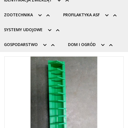


ZOOTECHNIKA


PROFILAKTYKA ASF


SYSTEMY UDOJOWE


GOSPODARSTWO


DOM I OGRÓD

