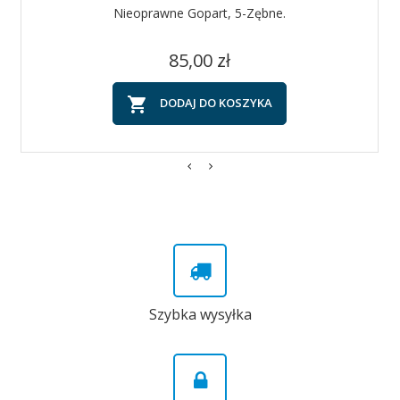
Nieoprawne Gopart, 5-Zębne.
Cena
85,00 zł

DODAJ DO KOSZYKA
Szybka wysyłka