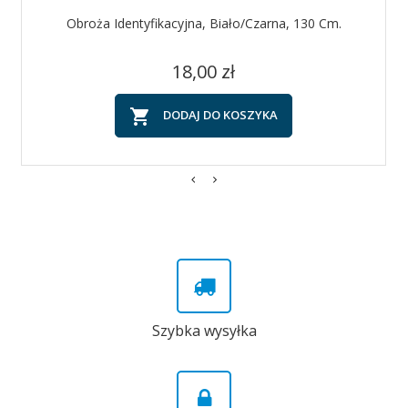
Obroża Identyfikacyjna, Biało/czarna, 130 Cm.
Cena
18,00 zł

DODAJ DO KOSZYKA
Szybka wysyłka