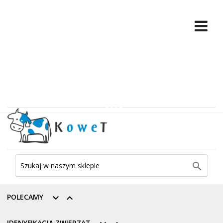

POLECAMY


IDENYFIKACJA ZWIERZĄT