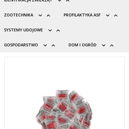


ZOOTECHNIKA


PROFILAKTYKA ASF


SYSTEMY UDOJOWE


GOSPODARSTWO


DOM I OGRÓD

