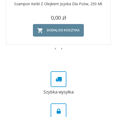
Szampon Kerbl Z Olejkiem Jojoba Dla Psów, 250 Ml.
Cena
0,00 zł

DODAJ DO KOSZYKA
Szybka wysyłka