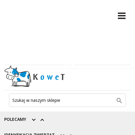

POLECAMY


IDENYFIKACJA ZWIERZĄT