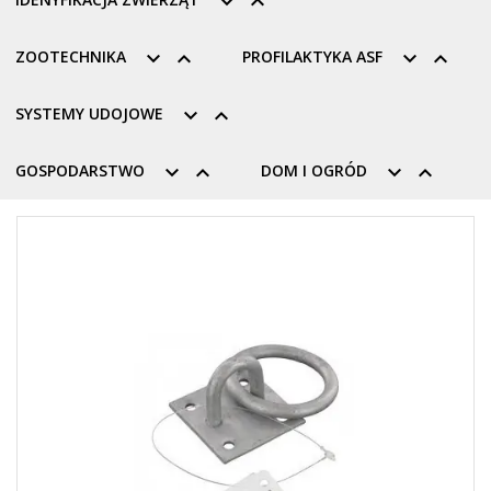


ZOOTECHNIKA


PROFILAKTYKA ASF


SYSTEMY UDOJOWE


GOSPODARSTWO


DOM I OGRÓD

