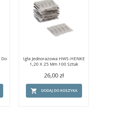
 Do
Igła Jednorazowa HWS-HENKE
Kurek Stanow
1,20 X 25 Mm 100 Sztuk
1,5
Cena
C
Szybki podgląd
Szy


26,00 zł
60


DODAJ DO KOSZYKA
DOD