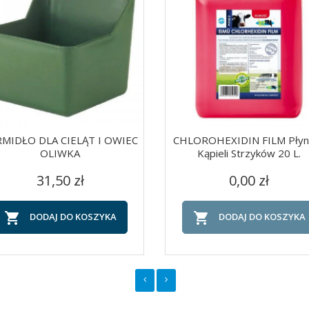
MIDŁO DLA CIELĄT I OWIEC
CHLOROHEXIDIN FILM Płyn
OLIWKA
Kąpieli Strzyków 20 L.
Cena
Cena
Szybki podgląd
Szybki podgląd


31,50 zł
0,00 zł


DODAJ DO KOSZYKA
DODAJ DO KOSZYKA