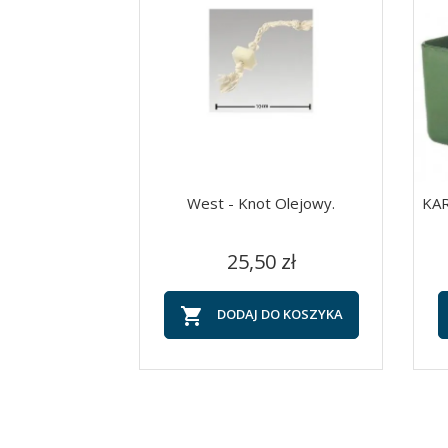
West - Knot Olejowy.
KAR
Cena
Szybki podgląd

25,50 zł

DODAJ DO KOSZYKA