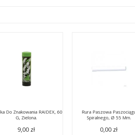
ka Do Znakowania RAIDEX, 60
Rura Paszowa Paszociąg
G, Zielona.
Spiralnego, Ø 55 Mm.
Cena
Cena
Szybki podgląd
Szybki podgląd


9,00 zł
0,00 zł