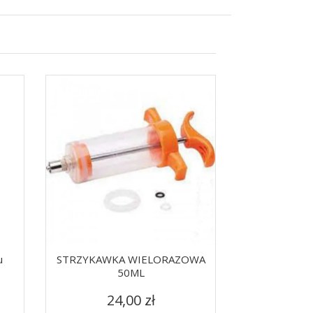
u
STRZYKAWKA WIELORAZOWA
Poidło Dla K
50ML
Zwier
Cena
C
Szybki podgląd
Szy


24,00 zł
22