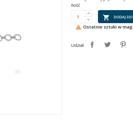
Ilość

DODAJ DO
Ostatnie sztuki w mag

Udział