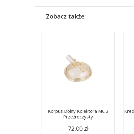
Zobacz także:
Korpus Dolny Kolektora MC 3
Kred
Przeźroczysty
Cena
Szybki podgląd

72,00 zł