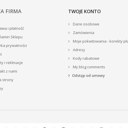
A FIRMA
TWOJE KONTO
Dane osobowe
wa i płatność
Zamówienia
lamin Sklepu
Moje pokwitowania - korekty pł
yka prywatności
Adresy
s
Kody rabatowe
y i reklmacje
My blog comments
akt z nami
Odstąp od umowy
 strony
py