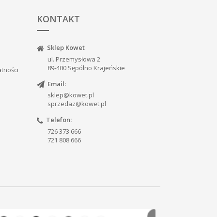
KONTAKT
Sklep Kowet
ul. Przemysłowa 2
89-400 Sępólno Krajeńskie
atności
Email:
sklep@kowet.pl
sprzedaz@kowet.pl
Telefon:
726 373 666
721 808 666