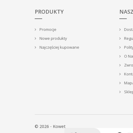
PRODUKTY
NASZ
Promocje
Dosta
Nowe produkty
Regu
Najczęściej kupowane
Polit
O Na
Zwrot
Kont
Mapa
Skle
© 2026 - Kowet