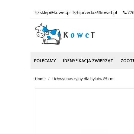
sklep@kowet.pl
sprzedaz@kowet.pl
726
POLECAMY
IDENYFIKACJA ZWIERZĄT
ZOOT
Home
Uchwyt naszyjny dla byków 85 cm.