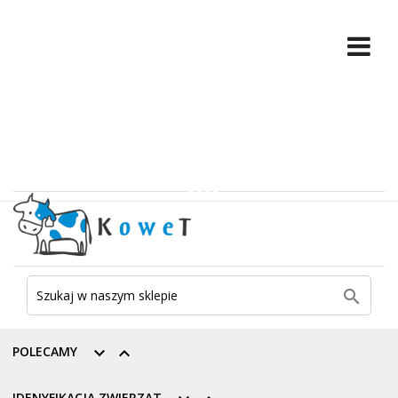

POLECAMY


IDENYFIKACJA ZWIERZĄT