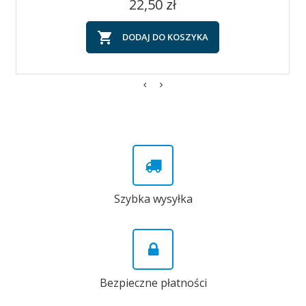
Cena
22,50 zł

DODAJ DO KOSZYKA
Szybka wysyłka
Bezpieczne płatności