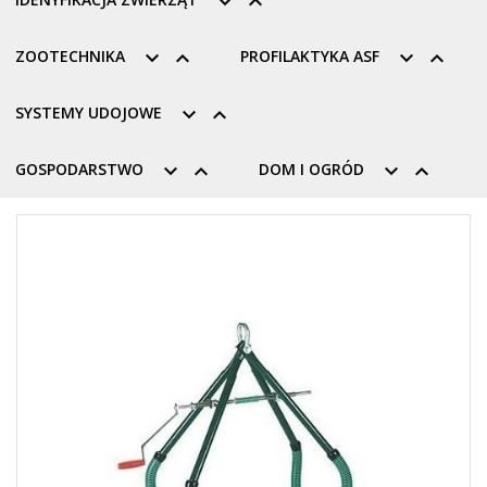


ZOOTECHNIKA


PROFILAKTYKA ASF


SYSTEMY UDOJOWE


GOSPODARSTWO


DOM I OGRÓD

