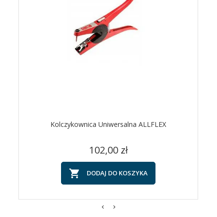
Kolczykownica Uniwersalna ALLFLEX
Cena
102,00 zł

DODAJ DO KOSZYKA