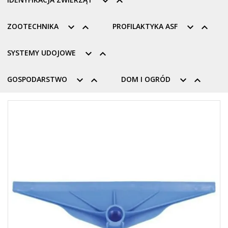


ZOOTECHNIKA


PROFILAKTYKA ASF


SYSTEMY UDOJOWE


GOSPODARSTWO


DOM I OGRÓD

