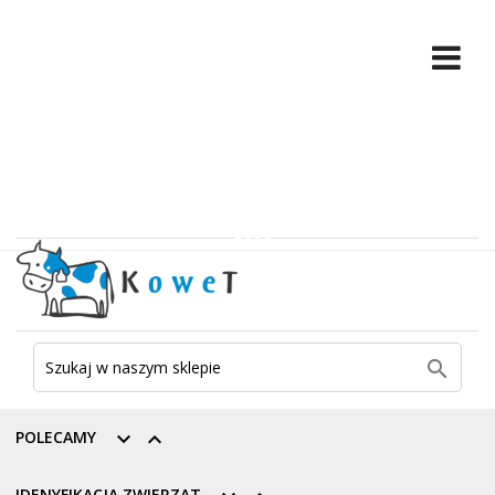

POLECAMY


IDENYFIKACJA ZWIERZĄT