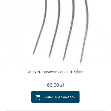
Widły Nieoprawne Gopart 4-Zębne
Cena
66,00 zł

DODAJ DO KOSZYKA