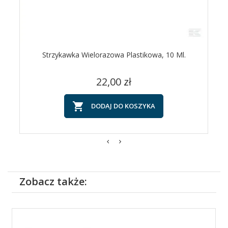
Strzykawka Wielorazowa Plastikowa, 10 Ml.
Cena
22,00 zł

DODAJ DO KOSZYKA
Zobacz także: