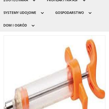


SYSTEMY UDOJOWE

GOSPODARSTWO

DOM I OGRÓD
