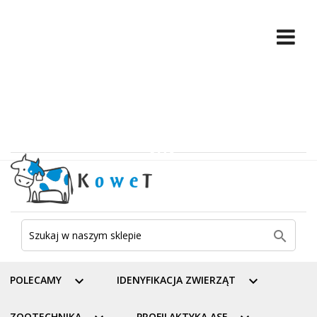

POLECAMY

IDENYFIKACJA ZWIERZĄT

ZOOTECHNIKA
PROFILAKTYKA ASF